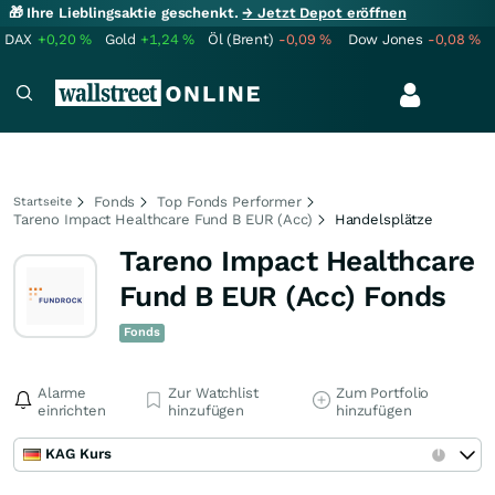
🎁 Ihre Lieblingsaktie geschenkt.
→ Jetzt Depot eröffnen
DAX
+0,20
%
Gold
+1,24
%
Öl (Brent)
-0,09
%
Dow Jones
-0,08
%
Fonds
Top Fonds Performer
Startseite
Tareno Impact Healthcare Fund B EUR (Acc)
Handelsplätze
Tareno Impact Healthcare
Fund B EUR (Acc) Fonds
Fonds
Alarme
Zur Watchlist
Zum Portfolio
einrichten
hinzufügen
hinzufügen
KAG Kurs