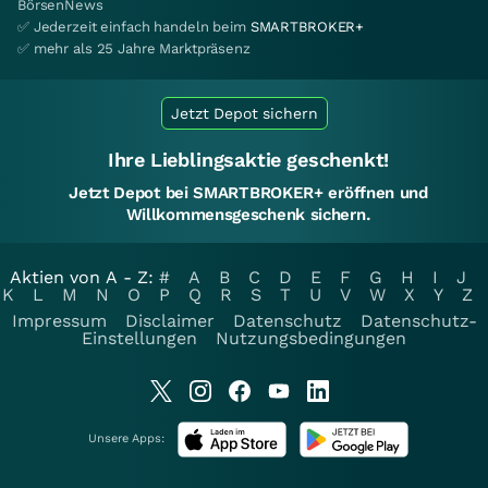
BörsenNews
✅ Jederzeit einfach handeln beim
SMARTBROKER+
✅ mehr als 25 Jahre Marktpräsenz
Jetzt Depot sichern
Ihre Lieblingsaktie geschenkt!
Jetzt Depot bei SMARTBROKER+ eröffnen und
Willkommensgeschenk sichern.
Aktien von A - Z:
#
A
B
C
D
E
F
G
H
I
J
K
L
M
N
O
P
Q
R
S
T
U
V
W
X
Y
Z
Impressum
Disclaimer
Datenschutz
Datenschutz-
Einstellungen
Nutzungsbedingungen
Unsere Apps: