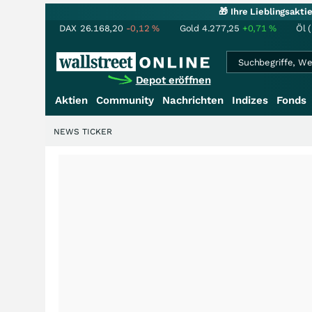
🎁 Ihre Lieblingsakt
DAX
26.168,20
-0,12
%
Gold
4.277,25
+0,71
%
Öl 
Depot eröffnen
Aktien
Community
Nachrichten
Indizes
Fonds
NEWS TICKER