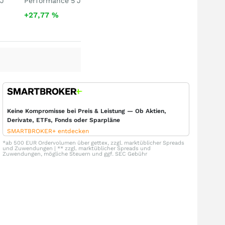
 J
Performance 5 J
+27,77
%
Keine Kompromisse bei Preis & Leistung — Ob Aktien,
Derivate, ETFs, Fonds oder Sparpläne
SMARTBROKER+ entdecken
*ab 500 EUR Ordervolumen über gettex, zzgl. marktüblicher Spreads
und Zuwendungen | ** zzgl. marktüblicher Spreads und
Zuwendungen, mögliche Steuern und ggf. SEC Gebühr