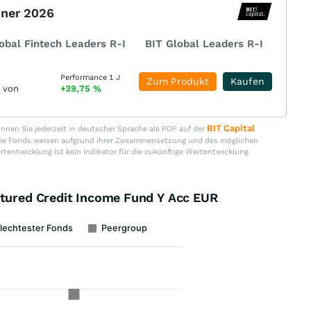
nner 2026
obal Fintech Leaders R-I
BIT Global Leaders R-I
Performance 1 J
Zum Produkt
Kaufen
r von
+39,75
%
BIT Capital
nen Sie jederzeit in deutscher Sprache als PDF auf der
. Die Fonds weisen aufgrund ihrer Zusammensetzung und des möglichen
ertentwicklung ist kein Indikator für die zukünftige Wertentwicklung.
ctured Credit Income Fund Y Acc EUR
lechtester Fonds
Peergroup