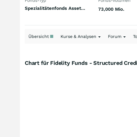
Fonds-Typ
Fonds-Volumen
Spezialitätenfonds Asset Backed Securities (ABS) Welt
73,000 Mio.
Übersicht
Kurse & Analysen
Forum
T
Chart für Fidelity Funds - Structured Cr