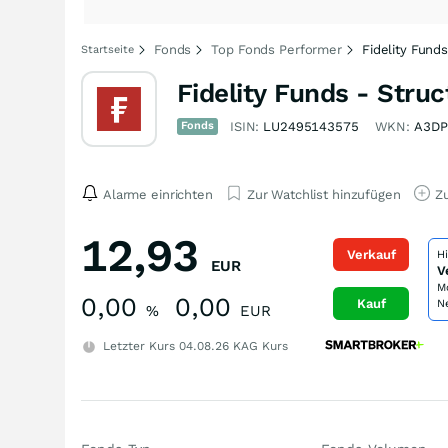
Fonds
Top Fonds Performer
Fidelity Fund
Startseite
Fidelity Funds - Stru
Fonds
ISIN:
LU2495143575
WKN:
A3DP
Alarme einrichten
Zur Watchlist hinzufügen
Zu
12,93
Verkauf
H
EUR
V
M
0,00
0,00
Kauf
N
%
EUR
Letzter Kurs
04.08.26
KAG Kurs