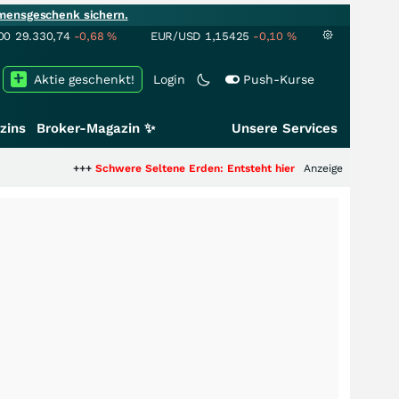
mensgeschenk sichern.
00
29.330,74
-0,68
%
EUR/USD
1,15425
-0,10
%
Aktie geschenkt!
Login
Push-Kurse
zins
Broker-Magazin ✨
Unsere Services
+++
Schwere Seltene Erden: Entsteht hier die nächste Milliardenstory?
Anzeige
++