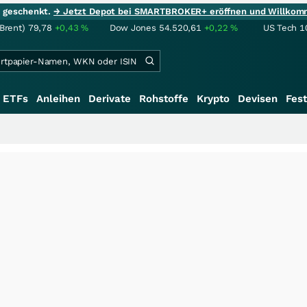
ie geschenkt.
→ Jetzt Depot bei SMARTBROKER+ eröffnen und Willkom
(Brent)
79,78
+0,43
%
Dow Jones
54.520,61
+0,22
%
US Tech 1
ETFs
Anleihen
Derivate
Rohstoffe
Krypto
Devisen
Fest