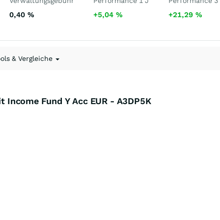
Verwaltungsgebühr
Performance 1 J
Performance 3
0,40
%
+5,04
%
+21,29
%
ools & Vergleiche
edit Income Fund Y Acc EUR - A3DP5K