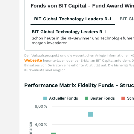
Fonds von BIT Capital - Fund Award Wi
BIT Global Technology Leaders R-I
BIT Gl
BIT Global Technology Leaders R-I
Schon heute in die KI-Gewinner und Technologieführe
morgen investieren.
Den Verkaufsprospekt und die wesentlichen Anlegerinformationen kön
Webseite
herunterladen oder per E-Mail an BIT Capital anfordern
Einsatzes von Derivaten eine erhöhte Volatilität auf. Die bisherige W
Kursverluste sind möglich.
Performance Matrix Fidelity Funds - Stru
Aktueller Fonds
Bester Fonds
Sch
6,00 %
Performance
4,00 %