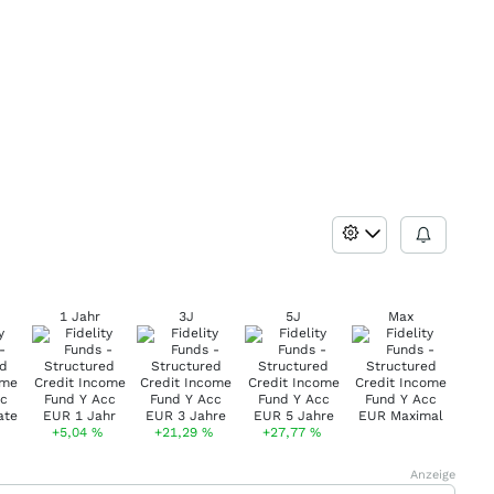
1 Jahr
3J
5J
Max
+5,04
%
+21,29
%
+27,77
%
Anzeige