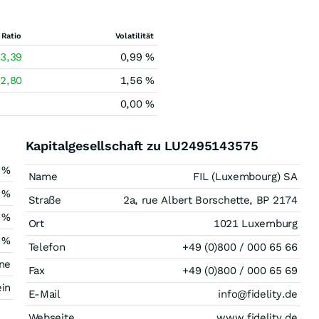
 Ratio
Volatilität
3,39
0,99 %
2,80
1,56 %
0,00 %
Kapitalgesellschaft zu LU2495143575
 %
Name
FIL (Luxembourg) SA
 %
Straße
2a, rue Albert Borschette, BP 2174
 %
Ort
1021 Luxemburg
 %
Telefon
+49 (0)800 / 000 65 66
ne
Fax
+49 (0)800 / 000 65 69
in
E-Mail
info@fidelity.de
Webseite
www.fidelity.de