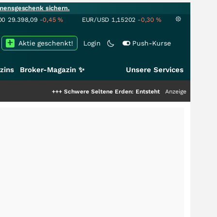
mensgeschenk sichern.
00
29.398,09
-0,45
%
EUR/USD
1,15202
-0,30
%
Aktie geschenkt!
Login
Push-Kurse
zins
Broker-Magazin ✨
Unsere Services
+++
Schwere Seltene Erden: Entsteht hier die nächste Milliarden
Anzeige