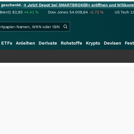
ie geschenkt.
→ Jetzt Depot bei SMARTBROKER+ eröffnen und Willkom
(Brent)
82,95
+4,41
%
Dow Jones
54.009,64
-0,72
%
US Tech 1
ETFs
Anleihen
Derivate
Rohstoffe
Krypto
Devisen
Fest