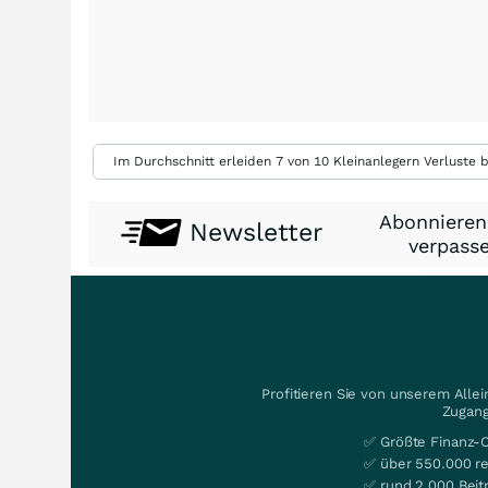
Im Durchschnitt erleiden 7 von 10 Kleinanlegern Verluste b
Abonnieren
Newsletter
verpasse
Profitieren Sie von unserem Alle
Zugang
✅ Größte Finanz-
✅ über 550.000 re
✅ rund 2.000 Beit