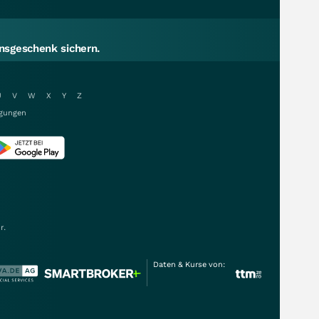
sgeschenk sichern.
U
V
W
X
Y
Z
gungen
r.
Daten & Kurse von: