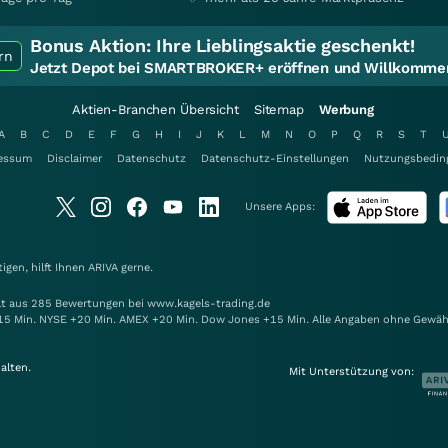
Bonus Aktion:
Ihre Lieblingsaktie geschenkt!
rn
Jetzt Depot bei SMARTBROKER+ eröffnen und Willkommen
Aktien-Branchen Übersicht
Sitemap
Werbung
A
B
C
D
E
F
G
H
I
J
K
L
M
N
O
P
Q
R
S
T
essum
Disclaimer
Datenschutz
Datenschutz-Einstellungen
Nutzungsbedin
Unsere Apps:
gen, hilft Ihnen
ARIVA
gerne.
elt aus 285 Bewertungen bei www.kagels-trading.de
15 Min. NYSE +20 Min. AMEX +20 Min. Dow Jones +15 Min. Alle Angaben ohne Gewäh
alten.
Mit Unterstützung von: