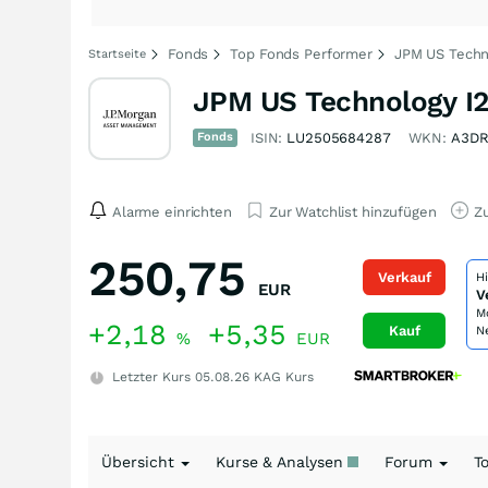
Fonds
Top Fonds Performer
JPM US Techno
Startseite
JPM US Technology I2
Fonds
ISIN:
LU2505684287
WKN:
A3DR
Alarme einrichten
Zur Watchlist hinzufügen
Zu
250,75
Verkauf
H
EUR
V
M
+2,18
+5,35
Kauf
N
%
EUR
Letzter Kurs
05.08.26
KAG Kurs
Übersicht
Kurse & Analysen
Forum
T