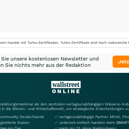
eim Handel mit Turbo-Zertifikaten. Turbo-Zertifikate sind hoch risikoreiche P
 Sie unsere kostenlosen Newsletter und
Jetz
n Sie nichts mehr aus der Redaktion
instellungsmerkmal als den zentralen verlagsunabhängigen Wissens-Hub 
 in die Börsen- und Wirtschaftswelt, um strategische Entscheidungen zu
Community Deutschlands
✅ verlagsunabhängige Partner ARIVA, Fi
gistrierte Nutzer
✅ Jederzeit einfach handeln beim
SMART
räge pro Tag
✅ mehr als 25 Jahre Marktpräsenz