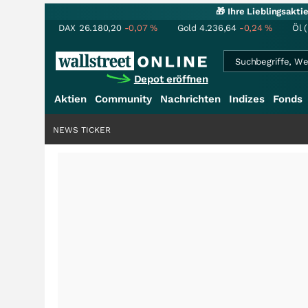
🎁 Ihre Lieblingsakt
DAX
26.180,20
-0,07
%
Gold
4.236,64
-0,24
%
Öl 
Depot eröffnen
Aktien
Community
Nachrichten
Indizes
Fonds
NEWS TICKER