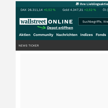
🎁 Ihre Lieblingsakt
DAX
26.311,14
+0,52
%
Gold
4.347,31
+2,52
%
Öl 
Depot eröffnen
Aktien
Community
Nachrichten
Indizes
Fonds
NEWS TICKER