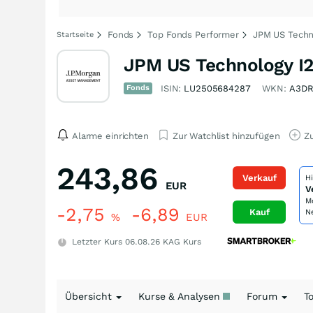
Fonds
Top Fonds Performer
JPM US Techno
Startseite
JPM US Technology I2
Fonds
ISIN:
LU2505684287
WKN:
A3DR
Alarme einrichten
Zur Watchlist hinzufügen
Zu
243,86
Verkauf
H
EUR
V
M
-2,75
-6,89
Kauf
N
%
EUR
Letzter Kurs
06.08.26
KAG Kurs
Übersicht
Kurse & Analysen
Forum
T