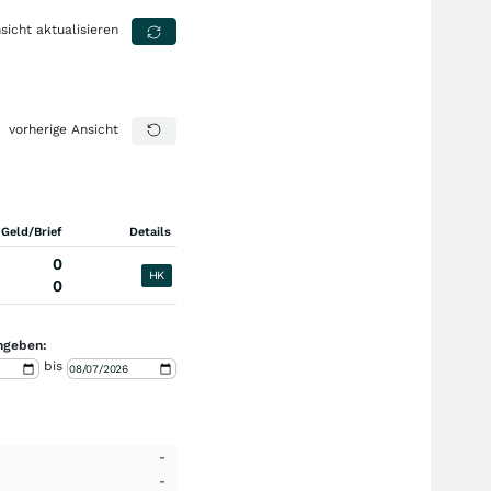
sicht aktualisieren
vorherige Ansicht
 Geld/Brief
Details
0
HK
0
ngeben:
bis
-
-