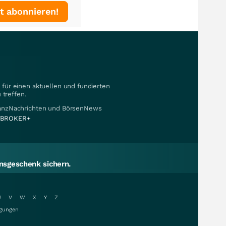
t abonnieren!
für einen aktuellen und fundierten
 treffen.
nanzNachrichten und BörsenNews
BROKER+
sgeschenk sichern.
U
V
W
X
Y
Z
gungen