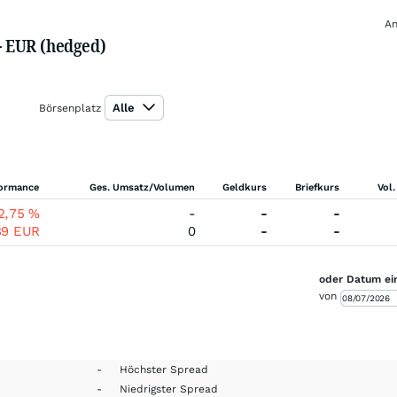
An
- EUR (hedged)
Alle
Börsenplatz
formance
Ges. Umsatz/Volumen
Geldkurs
Briefkurs
Vol.
2,75
%
-
-
-
89
EUR
0
-
-
oder Datum ei
von
-
Höchster Spread
-
Niedrigster Spread