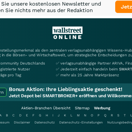
 Sie unsere kostenlosen Newsletter und
Jetz
n Sie nichts mehr aus der Redaktion
instellungsmerkmal als den zentralen verlagsunabhängigen Wissens-Hub 
 in die Börsen- und Wirtschaftswelt, um strategische Entscheidungen zu
Community Deutschlands
✅ verlagsunabhängige Partner ARIVA, Fi
gistrierte Nutzer
✅ Jederzeit einfach handeln beim
SMART
räge pro Tag
✅ mehr als 25 Jahre Marktpräsenz
Bonus Aktion:
Ihre Lieblingsaktie geschenkt!
rn
Jetzt Depot bei SMARTBROKER+ eröffnen und Willkommen
Aktien-Branchen Übersicht
Sitemap
Werbung
A
B
C
D
E
F
G
H
I
J
K
L
M
N
O
P
Q
R
S
T
essum
Disclaimer
Datenschutz
Datenschutz-Einstellungen
Nutzungsbedin