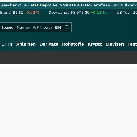
ie geschenkt.
→ Jetzt Depot bei SMARTBROKER+ eröffnen und Willkom
(Brent)
83,52
-0,02
%
Dow Jones
53.973,30
+0,13
%
US Tech 1
ETFs
Anleihen
Derivate
Rohstoffe
Krypto
Devisen
Fest