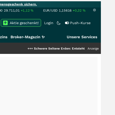
mensgeschenk sichern.
00
29.711,01
+1,12
%
EUR/USD
1,15616
+0,32
%
Aktie geschenkt!
Login
Push-Kurse
zins
Broker-Magazin ✨
Unsere Services
+++
Schwere Seltene Erden: Entsteht hier die nächste Milliarden
Anzeige