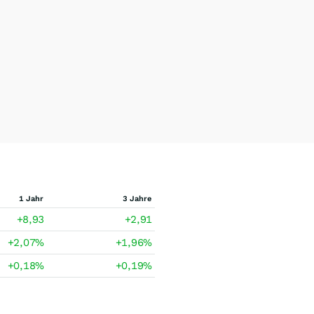
1 Jahr
3 Jahre
+8,93
+2,91
+2,07
%
+1,96
%
+0,18
%
+0,19
%