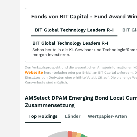
Fonds von BIT Capital - Fund Award Wi
BIT Global Technology Leaders R-I
BIT Gl
BIT Global Technology Leaders R-I
Schon heute in die KI-Gewinner und Technologieführe
morgen investieren.
Den Verkaufsprospekt und die wesentlichen Anlegerinformationen kön
Webseite
herunterladen oder per E-Mail an BIT Capital anfordern
Einsatzes von Derivaten eine erhöhte Volatilität auf. Die bisherige W
Kursverluste sind möglich.
AMSelect DPAM Emerging Bond Local Curr
Zusammensetzung
Top Holdings
Länder
Wertpapier-Arten