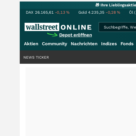
🎁 Ihre Lieblingsakt
DAX
26.165,61
-0,13
%
Gold
4.235,35
-0,28
%
Öl 
Depot eröffnen
Aktien
Community
Nachrichten
Indizes
Fonds
NEWS TICKER