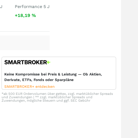
 J
Performance 5 J
+18,19
%
Keine Kompromisse bei Preis & Leistung — Ob Aktien,
Derivate, ETFs, Fonds oder Sparpläne
SMARTBROKER+ entdecken
*ab 500 EUR Ordervolumen über gettex, zzgl. marktüblicher Spreads
und Zuwendungen | ** zzgl. marktüblicher Spreads und
Zuwendungen, mögliche Steuern und ggf. SEC Gebühr