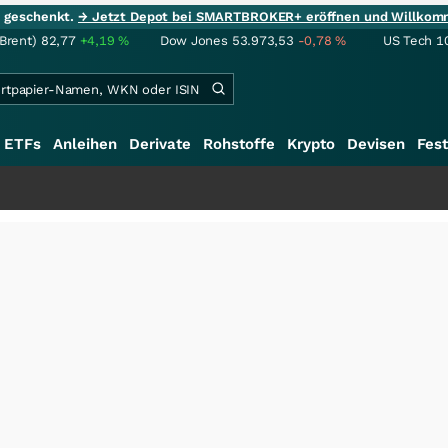
ie geschenkt.
→ Jetzt Depot bei SMARTBROKER+ eröffnen und Willkom
(Brent)
82,77
+4,19
%
Dow Jones
53.973,53
-0,78
%
US Tech 1
ETFs
Anleihen
Derivate
Rohstoffe
Krypto
Devisen
Fest