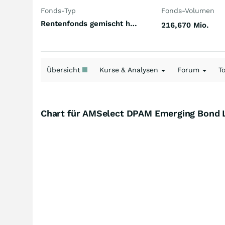
Fonds-Typ
Fonds-Volumen
Rentenfonds gemischt höherverzinst Emerging Markets Weichwährungen (Welt)
216,670 Mio.
Übersicht
Kurse & Analysen
Forum
T
Chart für AMSelect DPAM Emerging Bond L