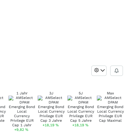
1 Jahr
3J
5J
Max
+18,19
%
+18,19
%
+9,82
%