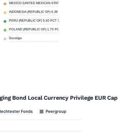
MEXICO (UNITED MEXICAN STATES)
2,00 %
INDONESIA (REPUBLIC OF) 6.38 PCT
1,81 %
PERU (REPUBLIC OF) 5.40 PCT 12-AUG-2034
1,69 %
POLAND (REPUBLIC OF) 1.75 PCT 25-APR-2032
1,68 %
Sonstige
90,81 %
ng Bond Local Currency Privilege EUR Cap
lechtester Fonds
Peergroup