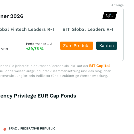
Anzeige
nner 2026
obal Fintech Leaders R-I
BIT Global Leaders R-I
Performance 1 J
Zum Produkt
Kaufen
r von
+39,75
%
BIT Capital
nen Sie jederzeit in deutscher Sprache als PDF auf der
. Die Fonds weisen aufgrund ihrer Zusammensetzung und des möglichen
ertentwicklung ist kein Indikator für die zukünftige Wertentwicklung.
ency Privilege EUR Cap Fonds
BRAZIL FEDERATIVE REPUBLIC OF
2,01 %