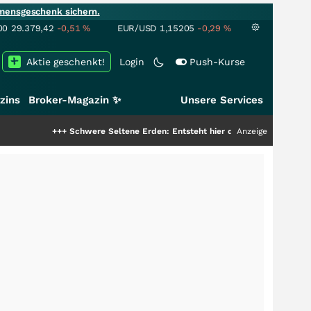
mensgeschenk sichern.
00
29.379,42
-0,51
%
EUR/USD
1,15205
-0,29
%
Aktie geschenkt!
Login
Push-Kurse
zins
Broker-Magazin ✨
Unsere Services
+++
Schwere Seltene Erden: Entsteht hier die nächste Milliardenstory?
Anzeige
++