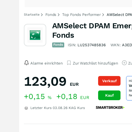
Fonds
Top Fonds Performer
AMSelect DPA
Startseite
AMSelect DPAM Emergi
Fonds
Fonds
ISIN:
LU2537485836
WKN:
A3ED
Alarme einrichten
Zur Watchlist hinzufügen
Zu
123,09
Verkauf
H
EUR
V
M
+0,15
+0,18
Kauf
N
%
EUR
Letzter Kurs
03.08.26
KAG Kurs