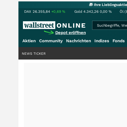
🎁 Ihre Lieblingsakt
DAX
26.355,84
+0,69
%
Gold
4.342,26
0,00
%
Öl (
Depot eröffnen
Aktien
Community
Nachrichten
Indizes
Fonds
NEWS TICKER