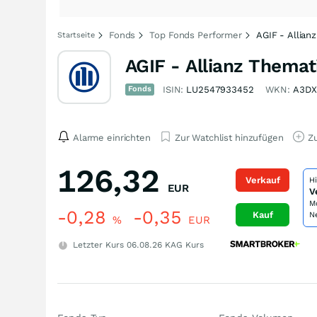
Fonds
Top Fonds Performer
AGIF - Allian
Startseite
AGIF - Allianz Themat
Fonds
ISIN:
LU2547933452
WKN:
A3D
Alarme einrichten
Zur Watchlist hinzufügen
Zu
126,32
Verkauf
H
EUR
V
M
-0,28
-0,35
Kauf
N
%
EUR
Letzter Kurs
06.08.26
KAG Kurs