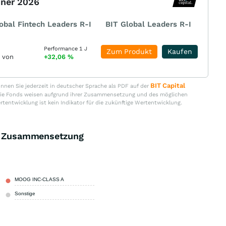
nner 2026
obal Fintech Leaders R-I
BIT Global Leaders R-I
Performance 1 J
Zum Produkt
Kaufen
r von
+32,06
%
BIT Capital
nen Sie jederzeit in deutscher Sprache als PDF auf der
. Die Fonds weisen aufgrund ihrer Zusammensetzung und des möglichen
ertentwicklung ist kein Indikator für die zukünftige Wertentwicklung.
ds Zusammensetzung
MOOG INC-CLASS A
1,11 %
Sonstige
98,89 %