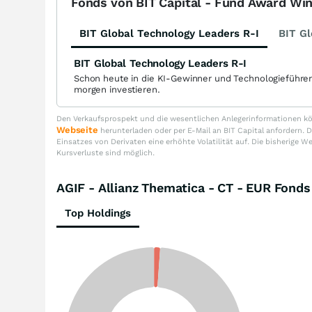
Fonds von BIT Capital - Fund Award Wi
BIT Global Technology Leaders R-I
BIT Gl
BIT Global Technology Leaders R-I
Schon heute in die KI-Gewinner und Technologieführe
morgen investieren.
Den Verkaufsprospekt und die wesentlichen Anlegerinformationen kön
Webseite
herunterladen oder per E-Mail an BIT Capital anfordern
Einsatzes von Derivaten eine erhöhte Volatilität auf. Die bisherige W
Kursverluste sind möglich.
AGIF - Allianz Thematica - CT - EUR Fon
Top Holdings