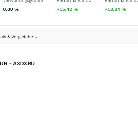
Verwaltungsgebühr
Performance 1 J
Performance 3 
0,00
%
+15,42
%
+18,34
%
ools & Vergleiche
 EUR - A3DXRU