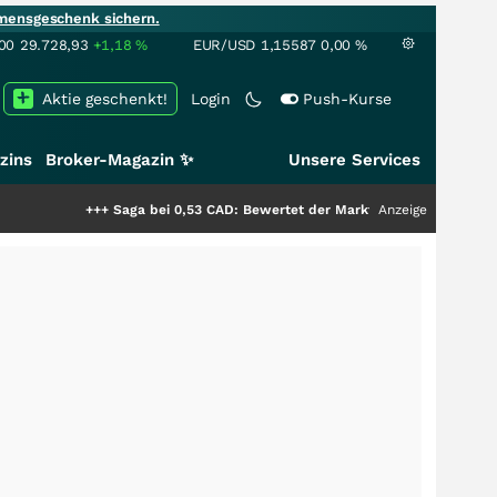
mensgeschenk sichern.
00
29.728,93
+1,18
%
EUR/USD
1,15587
0,00
%
Aktie geschenkt!
Login
Push-Kurse
zins
Broker-Magazin ✨
Unsere Services
+++
Saga bei 0,53 CAD: Bewertet der Markt noch immer nur die Hälfte der
Anzeige