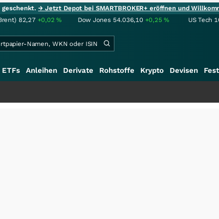
ie geschenkt.
→ Jetzt Depot bei SMARTBROKER+ eröffnen und Willkom
Brent)
82,27
+0,02
%
Dow Jones
54.036,10
+0,25
%
US Tech 1
ETFs
Anleihen
Derivate
Rohstoffe
Krypto
Devisen
Fest