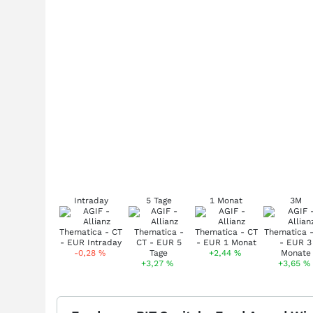
Intraday
5 Tage
1 Monat
3M
-0,28
%
+2,44
%
+3,27
%
+3,65
%