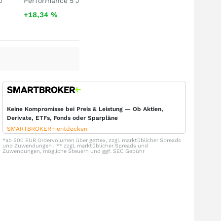
J
Performance 5 J
+18,34
%
Keine Kompromisse bei Preis & Leistung — Ob Aktien,
Derivate, ETFs, Fonds oder Sparpläne
SMARTBROKER+ entdecken
*ab 500 EUR Ordervolumen über gettex, zzgl. marktüblicher Spreads
und Zuwendungen | ** zzgl. marktüblicher Spreads und
Zuwendungen, mögliche Steuern und ggf. SEC Gebühr