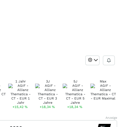
1 Jahr
3J
5J
Max
+15,42
%
+18,34
%
+18,34
%
Anzeige