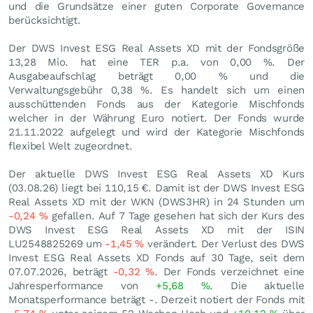
und die Grundsätze einer guten Corporate Governance
berücksichtigt.
Der DWS Invest ESG Real Assets XD mit der Fondsgröße
13,28 Mio. hat eine TER p.a. von 0,00 %. Der
Ausgabeaufschlag beträgt 0,00 % und die
Verwaltungsgebühr 0,38 %. Es handelt sich um einen
ausschüttenden Fonds aus der Kategorie Mischfonds
welcher in der Währung Euro notiert. Der Fonds wurde
21.11.2022 aufgelegt und wird der Kategorie Mischfonds
flexibel Welt zugeordnet.
Der aktuelle DWS Invest ESG Real Assets XD Kurs
(
03.08.26
) liegt bei 110,15
€
. Damit ist der DWS Invest ESG
Real Assets XD mit der WKN (DWS3HR) in 24 Stunden um
-0,24
%
gefallen. Auf 7 Tage gesehen hat sich der Kurs des
DWS Invest ESG Real Assets XD mit der ISIN
LU2548825269 um
-1,45
%
verändert. Der Verlust des DWS
Invest ESG Real Assets XD Fonds auf 30 Tage, seit dem
07.07.2026, beträgt
-0,32
%
. Der Fonds verzeichnet eine
Jahresperformance von
+5,68
%
. Die aktuelle
Monatsperformance beträgt -. Derzeit notiert der Fonds mit