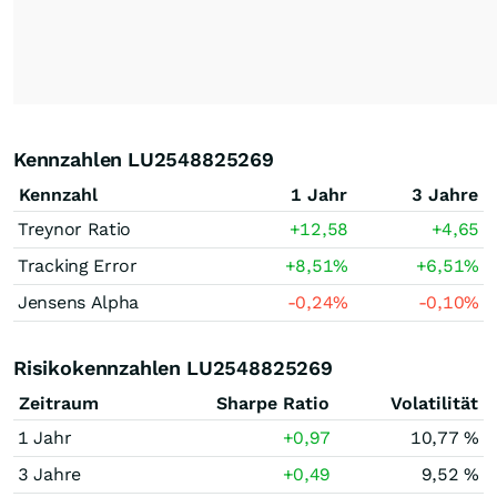
Kennzahlen LU2548825269
Kennzahl
1 Jahr
3 Jahre
Treynor Ratio
+12,58
+4,65
Tracking Error
+8,51
%
+6,51
%
Jensens Alpha
-0,24
%
-0,10
%
Risikokennzahlen LU2548825269
Zeitraum
Sharpe Ratio
Volatilität
1 Jahr
+0,97
10,77 %
3 Jahre
+0,49
9,52 %