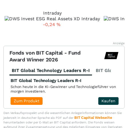
Intraday
-0,24
%
Anzeige
Fonds von BIT Capital - Fund
Award Winner 2026
BIT Global Technology Leaders R-I
BIT Global Fi
BIT Global Technology Leaders R-I
Schon heute in die KI-Gewinner und Technologieführer von
morgen investieren.
Zum Produkt
Kaufen
Den Verkaufsprospekt und die wesentlichen Anlegerinformationen können Sie
BIT Capital Webseite
jederzeit in deutscher Sprache als PDF auf der
herunterladen oder per E-Mail an BIT Capital anfordern. Die Fonds weisen
aufgrund ihrer Zusammensetzung und des möglichen Einsatzes von Derivaten