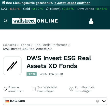
🎁 Ihre Lieblingsaktie geschenkt.
→ Jetzt Depot eröffnen
DAX
-0,51
%
Gold
+0,12
%
Öl (Brent)
+0,82
%
Dow Jones
+0,46
%
Fonds
Top Fonds Performer
Startseite
DWS Invest ESG Real Assets XD
DWS Invest ESG Real
Assets XD Fonds
Fonds
WKN:
DWS3HR
Alarme
Zur Watchlist
Zum Portfolio
einrichten
hinzufügen
hinzufügen
KAG Kurs