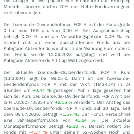
Die Anlagen in Wertpapiere von Emittenten aus Emerging
Markets Ländern dürfen 20% des Netto-Fondsvermögens
nicht übersteigen.
Der boerse.de-Dividendenfonds FCP A mit der Fondsgröße
0 hat eine TER p.a. von 0,00 %. Der Ausgabeaufschlag
beträgt 0,00 % und die Verwaltungsgebühr 0,09 %. Es
handelt sich um einen ausschüttenden Fonds aus der
Kategorie Aktienfonds welcher in der Währung Euro notiert.
Der Fonds wurde 12.06.2023 aufgelegt und wird der
Kategorie Aktienfonds All Cap Welt zugeordnet.
Der aktuelle boerse.de-Dividendenfonds FCP A Kurs
(13:30:04) liegt bei 96,05
€
. Damit ist der boerse.de-
Dividendenfonds FCP A mit der WKN (TMG4DA) in 24
Stunden um
+0,44
%
gestiegen. Auf 7 Tage gesehen hat
sich der Kurs des boerse.de-Dividendenfonds FCP A mit der
ISIN LU2607735854 um
+2,16
%
verändert. Der Anstieg des
boerse.de-Dividendenfonds FCP A Fonds auf 30 Tage, seit
dem 08.07.2026, beträgt
+1,57
%
. Der Fonds verzeichnet
eine Jahresperformance von
+1,54
%
. Die aktuelle
Monatsperformance beträgt
+2,33
%
. Derzeit notiert der
Fonds mit
-4,37
%
unter seinem 52-Wochen Hoch und