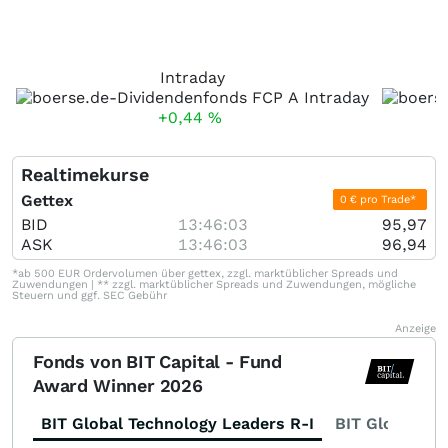
Intraday
+0,44
%
Realtimekurse
Gettex
0 € pro Trade*
BID
13:46:03
95,97
ASK
13:46:03
96,94
*ab 500 EUR Ordervolumen über gettex, zzgl. marktüblicher Spreads und
Zuwendungen | ** zzgl. marktüblicher Spreads und Zuwendungen, mögliche
Steuern und ggf. SEC Gebühr
Anzeige
Fonds von BIT Capital - Fund
Award Winner 2026
BIT Global Technology Leaders R-I
BIT Global Fi