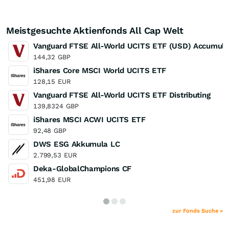
Meistgesuchte Aktienfonds All Cap Welt
Vanguard FTSE All-World UCITS ETF (USD) Accumula
144,32
GBP
iShares Core MSCI World UCITS ETF
128,15
EUR
Vanguard FTSE All-World UCITS ETF Distributing
139,8324
GBP
iShares MSCI ACWI UCITS ETF
92,48
GBP
DWS ESG Akkumula LC
2.799,53
EUR
Deka-GlobalChampions CF
451,98
EUR
zur Fonds Suche »