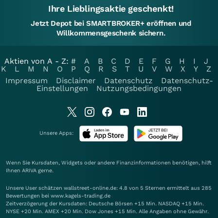
Ihre Lieblingsaktie geschenkt!
Jetzt Depot bei SMARTBROKER+ eröffnen und
Willkommensgeschenk sichern.
Aktien von A - Z:
#
A
B
C
D
E
F
G
H
I
J
K
L
M
N
O
P
Q
R
S
T
U
V
W
X
Y
Z
Impressum
Disclaimer
Datenschutz
Datenschutz-
Einstellungen
Nutzungsbedingungen
Unsere Apps:
Wenn Sie Kursdaten, Widgets oder andere Finanzinformationen benötigen, hilft
Ihnen
ARIVA
gerne.
Unsere User schätzen wallstreet-online.de: 4.8 von 5 Sternen ermittelt aus 285
Bewertungen bei www.kagels-trading.de
Zeitverzögerung der Kursdaten: Deutsche Börsen +15 Min. NASDAQ +15 Min.
NYSE +20 Min. AMEX +20 Min. Dow Jones +15 Min. Alle Angaben ohne Gewähr.