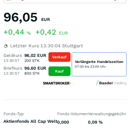
96,05
EUR
+0,44
+0,42
%
EUR
Letzter Kurs
13:30:04
Stuttgart
Geldkurs
96,02
EUR
Verkauf
13:30:57
200
STK
Verlängerte Handelszeiten
07:30 bis 23:00 Uhr
Briefkurs
96,60
EUR
Kauf
13:30:57
800
STK
Fonds-Typ
Fonds-Volumen
Verwaltungsgebühr
P
Aktienfonds All Cap Welt
0,000
0,09
%
-