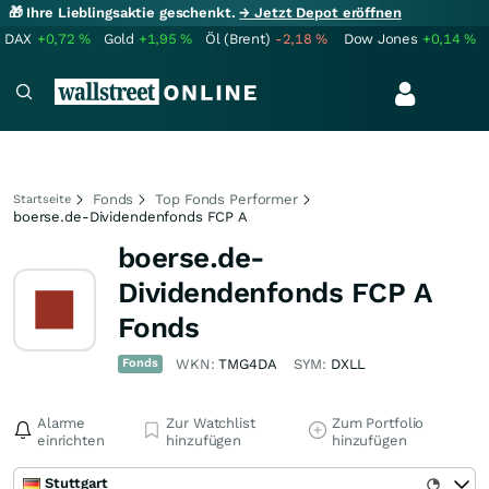
🎁 Ihre Lieblingsaktie geschenkt.
→ Jetzt Depot eröffnen
DAX
+0,72
%
Gold
+1,95
%
Öl (Brent)
-2,18
%
Dow Jones
+0,14
%
Fonds
Top Fonds Performer
Startseite
boerse.de-Dividendenfonds FCP A
boerse.de-
Dividendenfonds FCP A
Fonds
Fonds
WKN:
TMG4DA
SYM:
DXLL
Alarme
Zur Watchlist
Zum Portfolio
einrichten
hinzufügen
hinzufügen
Stuttgart