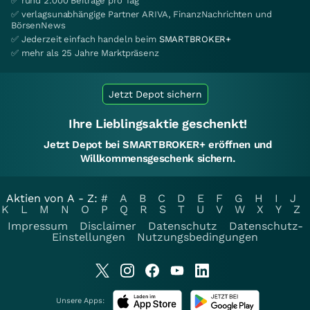
✅ rund 2.000 Beiträge pro Tag
✅ verlagsunabhängige Partner ARIVA, FinanzNachrichten und
BörsenNews
✅ Jederzeit einfach handeln beim
SMARTBROKER+
✅ mehr als 25 Jahre Marktpräsenz
Jetzt Depot sichern
Ihre Lieblingsaktie geschenkt!
Jetzt Depot bei SMARTBROKER+ eröffnen und
Willkommensgeschenk sichern.
Aktien von A - Z:
#
A
B
C
D
E
F
G
H
I
J
K
L
M
N
O
P
Q
R
S
T
U
V
W
X
Y
Z
Impressum
Disclaimer
Datenschutz
Datenschutz-
Einstellungen
Nutzungsbedingungen
Unsere Apps: