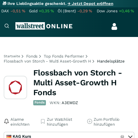
🎁 Ihre Lieblingsaktie geschenkt.
→ Jetzt Depot eröffnen
DAX
-0,51
%
Gold
+0,35
%
Öl (Brent)
-0,29
%
Dow Jones
+0,46
%
Fonds
Top Fonds Performer
Startseite
Flossbach von Storch - Multi Asset-Growth H
Handelsplätze
Flossbach von Storch -
Multi Asset-Growth H
Fonds
Fonds
WKN:
A3EMDZ
Alarme
Zur Watchlist
Zum Portfolio
einrichten
hinzufügen
hinzufügen
KAG Kurs