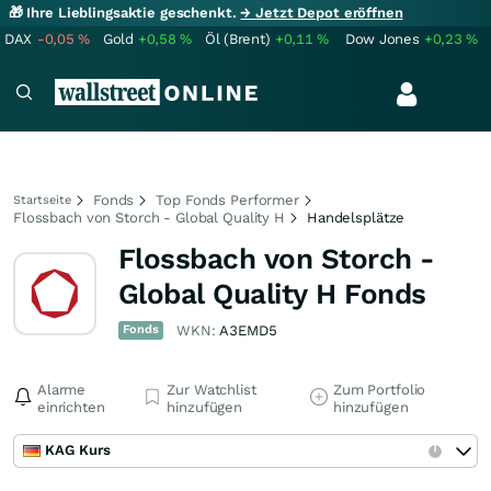
🎁 Ihre Lieblingsaktie geschenkt.
→ Jetzt Depot eröffnen
DAX
-0,05
%
Gold
+0,58
%
Öl (Brent)
+0,11
%
Dow Jones
+0,23
%
Fonds
Top Fonds Performer
Startseite
Flossbach von Storch - Global Quality H
Handelsplätze
Flossbach von Storch -
Global Quality H Fonds
Fonds
WKN:
A3EMD5
Alarme
Zur Watchlist
Zum Portfolio
einrichten
hinzufügen
hinzufügen
KAG Kurs