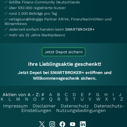
✅ Größte Finanz-Community Deutschlands
✅ über 550.000 registrierte Nutzer
✅ rund 2.000 Beiträge pro Tag
✅ verlagsunabhängige Partner ARIVA, FinanzNachrichten und
BörsenNews
✅ Jederzeit einfach handeln beim
SMARTBROKER+
✅ mehr als 25 Jahre Marktpräsenz
Jetzt Depot sichern
Ihre Lieblingsaktie geschenkt!
Jetzt Depot bei SMARTBROKER+ eröffnen und
Willkommensgeschenk sichern.
Aktien von A - Z:
#
A
B
C
D
E
F
G
H
I
J
K
L
M
N
O
P
Q
R
S
T
U
V
W
X
Y
Z
Impressum
Disclaimer
Datenschutz
Datenschutz-
Einstellungen
Nutzungsbedingungen