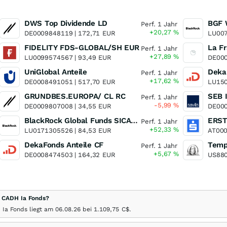
DWS Top Dividende LD
BGF 
Perf. 1 Jahr
+20,27
%
DE0009848119 |
172,71
EUR
LU007
FIDELITY FDS-GLOBAL/SH EUR
Perf. 1 Jahr
+27,89
%
LU0099574567 |
93,49
EUR
DE000
UniGlobal Anteile
Deka-
Perf. 1 Jahr
+17,62
%
DE0008491051 |
517,70
EUR
LU150
GRUNDBES.EUROPA/ CL RC
SEB 
Perf. 1 Jahr
-5,99
%
DE0009807008 |
34,55
EUR
DE000
BlackRock Global Funds SICAV - World Gold Fund A2
Perf. 1 Jahr
+52,33
%
LU0171305526 |
84,53
EUR
AT000
DekaFonds Anteile CF
Temp
Perf. 1 Jahr
+5,67
%
DE0008474503 |
164,32
EUR
US880
 CADH Ia Fonds?
 Ia Fonds liegt am
06.08.26
bei 1.109,75
C$
.