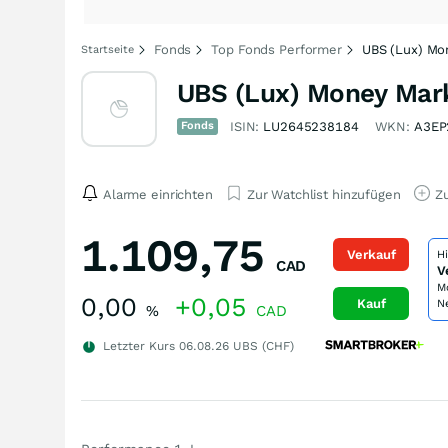
Fonds
Top Fonds Performer
UBS (Lux) Mo
Startseite
UBS (Lux) Money Mar
Fonds
ISIN:
LU2645238184
WKN:
A3EP
Alarme einrichten
Zur Watchlist hinzufügen
Zu
1.109,75
Verkauf
H
CAD
V
M
0,00
+0,05
Kauf
N
%
CAD
Letzter Kurs
06.08.26
UBS (CHF)