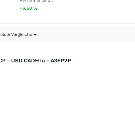
Performance 3 J
+6,58
%
ools & Vergleiche
FCP - USD CADH Ia - A3EP2P