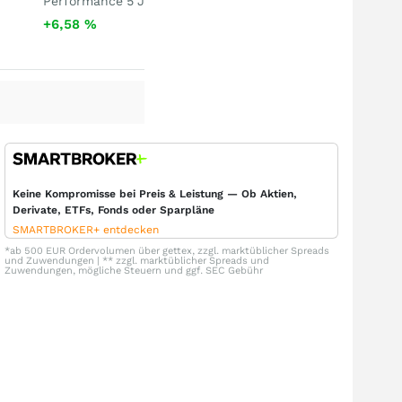
Performance 5 J
+6,58
%
Keine Kompromisse bei Preis & Leistung — Ob Aktien,
Derivate, ETFs, Fonds oder Sparpläne
SMARTBROKER+ entdecken
*ab 500 EUR Ordervolumen über gettex, zzgl. marktüblicher Spreads
und Zuwendungen | ** zzgl. marktüblicher Spreads und
Zuwendungen, mögliche Steuern und ggf. SEC Gebühr