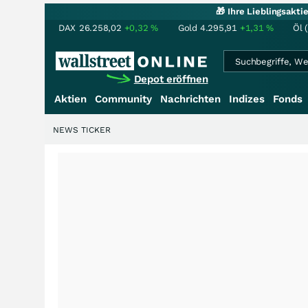
🎁 Ihre Lieblingsakt
DAX
26.258,02
+0,32
%
Gold
4.295,91
+1,31
%
Öl 
Depot eröffnen
Aktien
Community
Nachrichten
Indizes
Fonds
NEWS TICKER