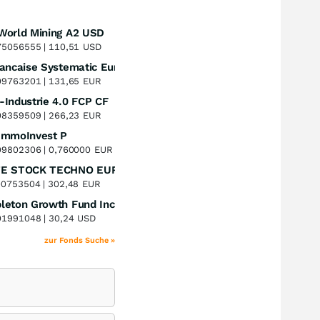
World Mining A2 USD
Perf. 1 Jahr
+59,72
%
5056555 |
110,51
USD
La Francaise Systematic European Equities R
Perf. 1 Jahr
+12,44
%
9763201 |
131,65
EUR
Industrie 4.0 FCP CF
Perf. 1 Jahr
+16,65
%
8359509 |
266,23
EUR
ImmoInvest P
Perf. 1 Jahr
+33,33
%
9802306 |
0,760000
EUR
ERSTE STOCK TECHNO EUR R01
Perf. 1 Jahr
+39,00
%
0753504 |
302,48
EUR
leton Growth Fund Inc A
Perf. 1 Jahr
+0,63
%
1991048 |
30,24
USD
zur Fonds Suche »