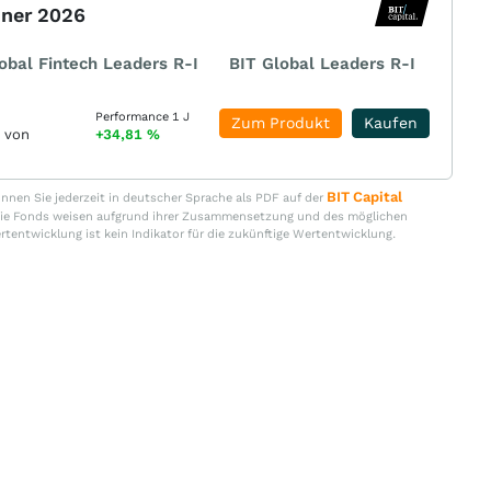
nner 2026
obal Fintech Leaders R-I
BIT Global Leaders R-I
Performance 1 J
Zum Produkt
Kaufen
r von
+34,81
%
BIT Capital
nen Sie jederzeit in deutscher Sprache als PDF auf der
. Die Fonds weisen aufgrund ihrer Zusammensetzung und des möglichen
ertentwicklung ist kein Indikator für die zukünftige Wertentwicklung.