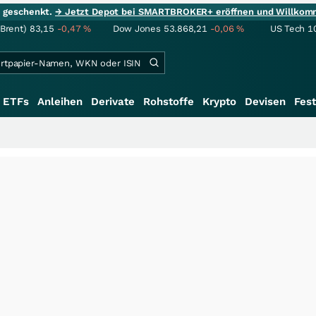
ie geschenkt.
→ Jetzt Depot bei SMARTBROKER+ eröffnen und Willkom
(Brent)
83,15
-0,47
%
Dow Jones
53.868,21
-0,06
%
US Tech 1
ETFs
Anleihen
Derivate
Rohstoffe
Krypto
Devisen
Fest