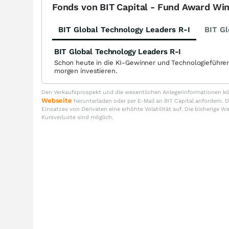
Fonds von BIT Capital - Fund Award Wi
BIT Global Technology Leaders R-I
BIT Gl
BIT Global Technology Leaders R-I
Schon heute in die KI-Gewinner und Technologieführe
morgen investieren.
Den Verkaufsprospekt und die wesentlichen Anlegerinformationen kön
Webseite
herunterladen oder per E-Mail an BIT Capital anfordern
Einsatzes von Derivaten eine erhöhte Volatilität auf. Die bisherige W
Kursverluste sind möglich.