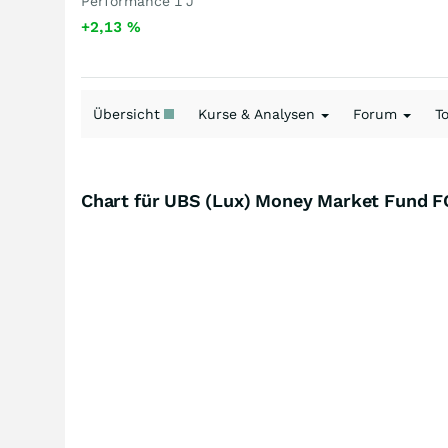
Performance 1 J
+2,13
%
Übersicht
Kurse & Analysen
Forum
T
Chart für UBS (Lux) Money Market Fund 