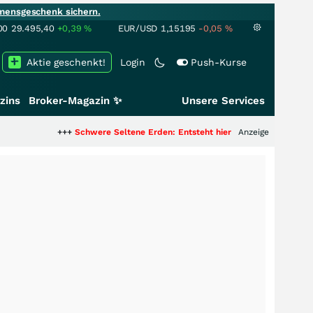
mensgeschenk sichern.
00
29.495,40
+0,39
%
EUR/USD
1,15195
-0,05
%
Aktie geschenkt!
Login
Push-Kurse
zins
Broker-Magazin ✨
Unsere Services
+++
Schwere Seltene Erden: Entsteht hier die nächste Milliardenstory?
Anzeige
++