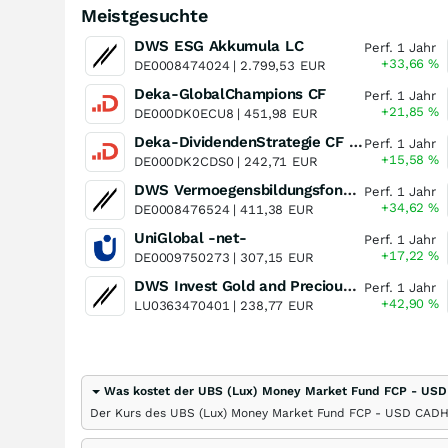
Meistgesuchte
DWS ESG Akkumula LC
Perf. 1 Jahr
+33,66
%
DE0008474024 |
2.799,53
EUR
Deka-GlobalChampions CF
Perf. 1 Jahr
+21,85
%
DE000DK0ECU8 |
451,98
EUR
Deka-DividendenStrategie CF (A)
Perf. 1 Jahr
+15,58
%
DE000DK2CDS0 |
242,71
EUR
DWS Vermoegensbildungsfonds I LD
Perf. 1 Jahr
+34,62
%
DE0008476524 |
411,38
EUR
UniGlobal -net-
Perf. 1 Jahr
+17,22
%
DE0009750273 |
307,15
EUR
DWS Invest Gold and Precious Metals Equities LD
Perf. 1 Jahr
+42,90
%
LU0363470401 |
238,77
EUR
Was kostet der UBS (Lux) Money Market Fund FCP - USD
Der Kurs des UBS (Lux) Money Market Fund FCP - USD CADH