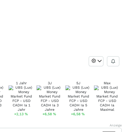
1 Jahr
3J
5J
Max
+2,13
%
+6,58
%
+6,58
%
Anzeige