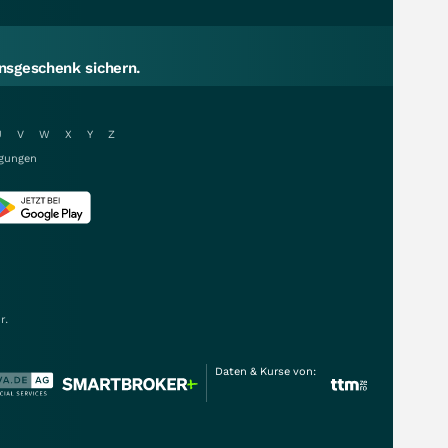
sgeschenk sichern.
U
V
W
X
Y
Z
gungen
r.
Daten & Kurse von: