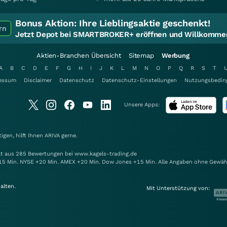
Bonus Aktion:
Ihre Lieblingsaktie geschenkt!
rn
Jetzt Depot bei SMARTBROKER+ eröffnen und Willkommen
Aktien-Branchen Übersicht
Sitemap
Werbung
A
B
C
D
E
F
G
H
I
J
K
L
M
N
O
P
Q
R
S
T
essum
Disclaimer
Datenschutz
Datenschutz-Einstellungen
Nutzungsbedin
Unsere Apps:
gen, hilft Ihnen
ARIVA
gerne.
elt aus 285 Bewertungen bei www.kagels-trading.de
15 Min. NYSE +20 Min. AMEX +20 Min. Dow Jones +15 Min. Alle Angaben ohne Gewäh
alten.
Mit Unterstützung von: