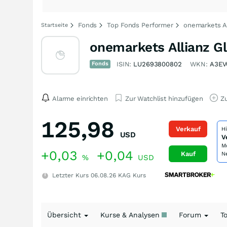
Fonds
Top Fonds Performer
onemarkets Al
Startseite
onemarkets Allianz Gl
Fonds
ISIN:
LU2693800802
WKN:
A3EV
Alarme einrichten
Zur Watchlist hinzufügen
Zu
125,98
Verkauf
H
USD
V
M
+0,03
+0,04
Kauf
N
%
USD
Letzter Kurs
06.08.26
KAG Kurs
Übersicht
Kurse & Analysen
Forum
T