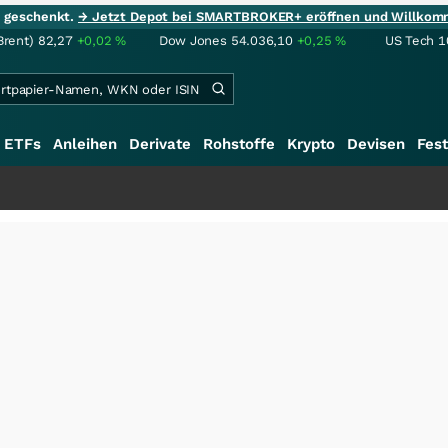
ie geschenkt.
→ Jetzt Depot bei SMARTBROKER+ eröffnen und Willkom
Brent)
82,27
+0,02
%
Dow Jones
54.036,10
+0,25
%
US Tech 1
ETFs
Anleihen
Derivate
Rohstoffe
Krypto
Devisen
Fest