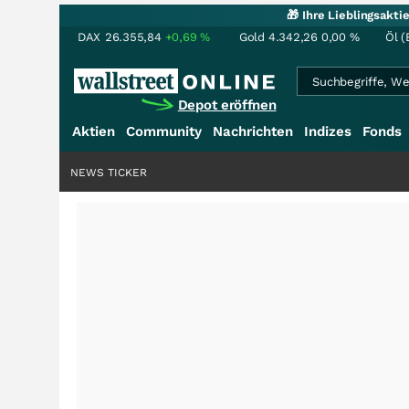
🎁 Ihre Lieblingsakt
DAX
26.355,84
+0,69
%
Gold
4.342,26
0,00
%
Öl (
Depot eröffnen
Aktien
Community
Nachrichten
Indizes
Fonds
NEWS TICKER