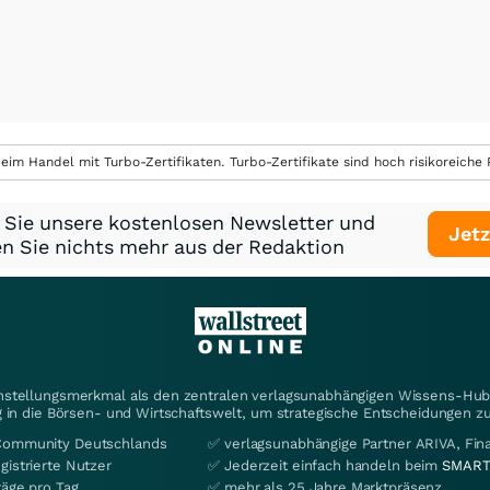
eim Handel mit Turbo-Zertifikaten. Turbo-Zertifikate sind hoch risikoreiche P
 Sie unsere kostenlosen Newsletter und
Jetz
n Sie nichts mehr aus der Redaktion
instellungsmerkmal als den zentralen verlagsunabhängigen Wissens-Hub 
 in die Börsen- und Wirtschaftswelt, um strategische Entscheidungen zu
Community Deutschlands
✅ verlagsunabhängige Partner ARIVA, Fi
gistrierte Nutzer
✅ Jederzeit einfach handeln beim
SMART
räge pro Tag
✅ mehr als 25 Jahre Marktpräsenz