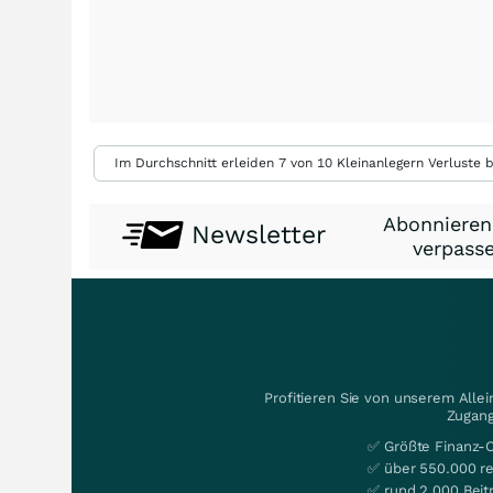
Im Durchschnitt erleiden 7 von 10 Kleinanlegern Verluste b
Abonnieren
Newsletter
verpasse
Profitieren Sie von unserem Alle
Zugang
✅ Größte Finanz-
✅ über 550.000 re
✅ rund 2.000 Beit