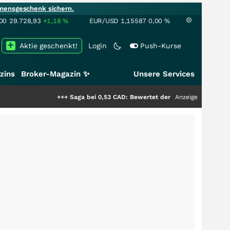
mensgeschenk sichern.
00
29.728,93
+1,18
%
EUR/USD
1,15587
0,00
%
Aktie geschenkt!
Login
Push-Kurse
zins
Broker-Magazin ✨
Unsere Services
+++
Saga bei 0,53 CAD: Bewertet der Markt noch immer nur die 
Anzeige