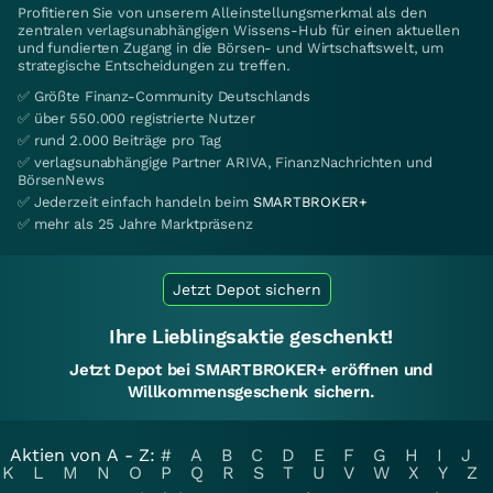
Profitieren Sie von unserem Alleinstellungsmerkmal als den
zentralen verlagsunabhängigen Wissens-Hub für einen aktuellen
und fundierten Zugang in die Börsen- und Wirtschaftswelt, um
strategische Entscheidungen zu treffen.
✅ Größte Finanz-Community Deutschlands
✅ über 550.000 registrierte Nutzer
✅ rund 2.000 Beiträge pro Tag
✅ verlagsunabhängige Partner ARIVA, FinanzNachrichten und
BörsenNews
✅ Jederzeit einfach handeln beim
SMARTBROKER+
✅ mehr als 25 Jahre Marktpräsenz
Jetzt Depot sichern
Ihre Lieblingsaktie geschenkt!
Jetzt Depot bei SMARTBROKER+ eröffnen und
Willkommensgeschenk sichern.
Aktien von A - Z:
#
A
B
C
D
E
F
G
H
I
J
K
L
M
N
O
P
Q
R
S
T
U
V
W
X
Y
Z