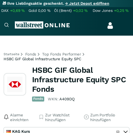
🎁 Ihre Lieblingsaktie geschenkt.
→ Jetzt Depot eröffnen
DAX
+0,69
%
Gold
0,00
%
Öl (Brent)
+0,02
%
Dow Jones
+0,25
%
Fonds
Top Fonds Performer
Startseite
HSBC GIF Global Infrastructure Equity SPC
HSBC GIF Global
Infrastructure Equity SPC
Fonds
Fonds
WKN:
A409DQ
Alarme
Zur Watchlist
Zum Portfolio
einrichten
hinzufügen
hinzufügen
KAG Kurs