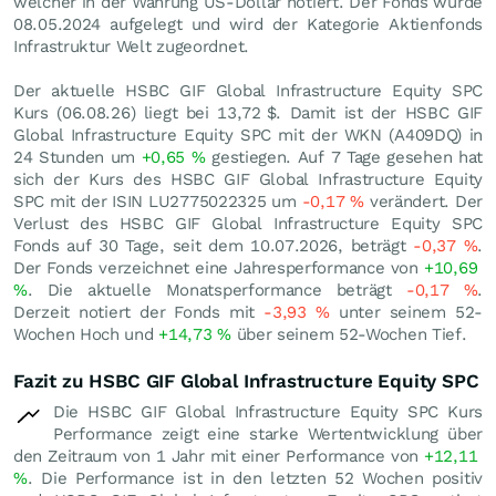
welcher in der Währung US-Dollar notiert. Der Fonds wurde
08.05.2024 aufgelegt und wird der Kategorie Aktienfonds
Infrastruktur Welt zugeordnet.
Der aktuelle HSBC GIF Global Infrastructure Equity SPC
Kurs (
06.08.26
) liegt bei 13,72
$
. Damit ist der HSBC GIF
Global Infrastructure Equity SPC mit der WKN (A409DQ) in
24 Stunden um
+0,65
%
gestiegen. Auf 7 Tage gesehen hat
sich der Kurs des HSBC GIF Global Infrastructure Equity
SPC mit der ISIN LU2775022325 um
-0,17
%
verändert. Der
Verlust des HSBC GIF Global Infrastructure Equity SPC
Fonds auf 30 Tage, seit dem 10.07.2026, beträgt
-0,37
%
.
Der Fonds verzeichnet eine Jahresperformance von
+10,69
%
. Die aktuelle Monatsperformance beträgt
-0,17
%
.
Derzeit notiert der Fonds mit
-3,93
%
unter seinem 52-
Wochen Hoch und
+14,73
%
über seinem 52-Wochen Tief.
Fazit zu HSBC GIF Global Infrastructure Equity SPC
Die HSBC GIF Global Infrastructure Equity SPC Kurs
Performance zeigt eine starke Wertentwicklung über
den Zeitraum von 1 Jahr mit einer Performance von
+12,11
%
. Die Performance ist in den letzten 52 Wochen positiv