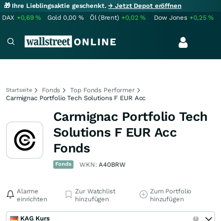
🎁 Ihre Lieblingsaktie geschenkt.
→ Jetzt Depot eröffnen
DAX
+0,69
%
Gold
0,00
%
Öl (Brent)
+0,02
%
Dow Jones
+0,25
%
Fonds
Top Fonds Performer
Startseite
Carmignac Portfolio Tech Solutions F EUR Acc
Carmignac Portfolio Tech
Solutions F EUR Acc
Fonds
Fonds
WKN:
A40BRW
Alarme
Zur Watchlist
Zum Portfolio
einrichten
hinzufügen
hinzufügen
KAG Kurs