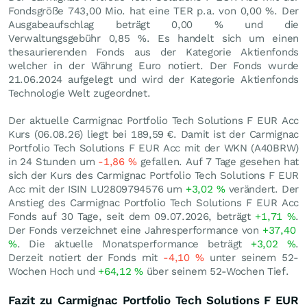
Fondsgröße 743,00 Mio. hat eine TER p.a. von 0,00 %. Der
Ausgabeaufschlag beträgt 0,00 % und die
Verwaltungsgebühr 0,85 %. Es handelt sich um einen
thesaurierenden Fonds aus der Kategorie Aktienfonds
welcher in der Währung Euro notiert. Der Fonds wurde
21.06.2024 aufgelegt und wird der Kategorie Aktienfonds
Technologie Welt zugeordnet.
Der aktuelle Carmignac Portfolio Tech Solutions F EUR Acc
Kurs (
06.08.26
) liegt bei 189,59
€
. Damit ist der Carmignac
Portfolio Tech Solutions F EUR Acc mit der WKN (A40BRW)
in 24 Stunden um
-1,86
%
gefallen. Auf 7 Tage gesehen hat
sich der Kurs des Carmignac Portfolio Tech Solutions F EUR
Acc mit der ISIN LU2809794576 um
+3,02
%
verändert. Der
Anstieg des Carmignac Portfolio Tech Solutions F EUR Acc
Fonds auf 30 Tage, seit dem 09.07.2026, beträgt
+1,71
%
.
Der Fonds verzeichnet eine Jahresperformance von
+37,40
%
. Die aktuelle Monatsperformance beträgt
+3,02
%
.
Derzeit notiert der Fonds mit
-4,10
%
unter seinem 52-
Wochen Hoch und
+64,12
%
über seinem 52-Wochen Tief.
Fazit zu Carmignac Portfolio Tech Solutions F EUR