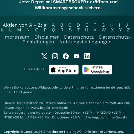
Jetzt Depot bei SMARTBROKER+ eröffnen und
Willkommensgeschenk sichern.
Aktien von A - Z:
#
A
B
C
D
E
F
G
H
I
J
K
L
M
N
O
P
Q
R
S
T
U
V
W
X
Y
Z
Impressum
Disclaimer
Datenschutz
Datenschutz-
Einstellungen
Nutzungsbedingungen
Unsere Apps:
Wenn Sie Kursdaten, Widgets oder andere Finanzinformationen benötigen, hilft
Ihnen
ARIVA
gerne.
Unsere User schätzen wallstreet-online.de: 4.8 von 5 Sternen ermittelt aus 285
Bewertungen bei www.kagels-trading.de
Zeitverzögerung der Kursdaten: Deutsche Börsen +15 Min. NASDAQ +15 Min.
NYSE +20 Min. AMEX +20 Min. Dow Jones +15 Min. Alle Angaben ohne Gewähr.
Copyright © 1998-2026 Smartbroker Holding AG - Alle Rechte vorbehalten.