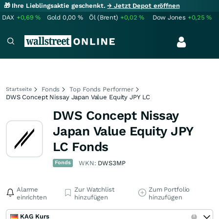
🎁 Ihre Lieblingsaktie geschenkt.
→ Jetzt Depot eröffnen
DAX
+0,69
%
Gold
0,00
%
Öl (Brent)
+0,02
%
Dow Jones
+0,25
%
Fonds
Top Fonds Performer
Startseite
DWS Concept Nissay Japan Value Equity JPY LC
DWS Concept Nissay
Japan Value Equity JPY
LC Fonds
Fonds
WKN:
DWS3MP
Alarme
Zur Watchlist
Zum Portfolio
einrichten
hinzufügen
hinzufügen
KAG Kurs