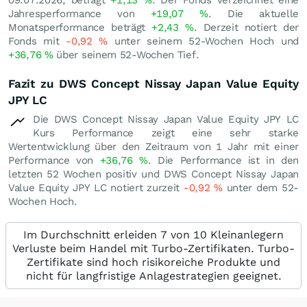
09.07.2026, beträgt
+1,13
%
. Der Fonds verzeichnet eine
Jahresperformance von
+19,07
%
. Die aktuelle
Monatsperformance beträgt
+2,43
%
. Derzeit notiert der
Fonds mit
-0,92
%
unter seinem 52-Wochen Hoch und
+36,76
%
über seinem 52-Wochen Tief.
Fazit zu DWS Concept Nissay Japan Value Equity
JPY LC
Die DWS Concept Nissay Japan Value Equity JPY LC
Kurs Performance zeigt eine sehr starke
Wertentwicklung über den Zeitraum von 1 Jahr mit einer
Performance von
+36,76
%
. Die Performance ist in den
letzten 52 Wochen positiv und DWS Concept Nissay Japan
Value Equity JPY LC notiert zurzeit
-0,92
%
unter dem 52-
Wochen Hoch.
Im Durchschnitt erleiden 7 von 10 Kleinanlegern
Verluste beim Handel mit Turbo-Zertifikaten. Turbo-
Zertifikate sind hoch risikoreiche Produkte und
nicht für langfristige Anlagestrategien geeignet.