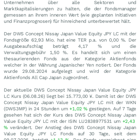
Unternehmen über alle Sektoren und
Marktkapitalisierungen zu halten, die der Fondsmanager
gemessen an ihrem inneren Wert (wie geplanten Initiativen
und Finanzprognosen) für hinreichend unterbewertet hält.
Der DWS Concept Nissay Japan Value Equity JPY LC mit der
Fondsgröße 62,93 Mio. hat eine TER p.a. von 0,00 %. Der
Ausgabeaufschlag beträgt 4,17 % und die
Verwaltungsgebühr 1,50 %. Es handelt sich um einen
thesaurierenden Fonds aus der Kategorie Aktienfonds
welcher in der Währung Japanischer Yen notiert. Der Fonds
wurde 29.08.2024 aufgelegt und wird der Kategorie
Aktienfonds All Cap Japan zugeordnet.
Der aktuelle DWS Concept Nissay Japan Value Equity JPY
LC Kurs (
06.08.26
) liegt bei 15.773,00
¥
. Damit ist der DWS
Concept Nissay Japan Value Equity JPY LC mit der WKN
(DWS3MP) in 24 Stunden um
+1,02
%
gestiegen. Auf 7 Tage
gesehen hat sich der Kurs des DWS Concept Nissay Japan
Value Equity JPY LC mit der ISIN LU2838977531 um
+2,43
%
verändert. Der Anstieg des DWS Concept Nissay Japan
Value Equity JPY LC Fonds auf 30 Tage, seit dem