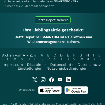
✅ Jederzeit einfach handeln beim
SMARTBROKER+
✅ mehr als 25 Jahre Marktpräsenz
Jetzt Depot sichern
Ihre Lieblingsaktie geschenkt!
Jetzt Depot bei SMARTBROKER+ eröffnen und
Willkommensgeschenk sichern.
Aktien von A - Z:
#
A
B
C
D
E
F
G
H
I
J
K
L
M
N
O
P
Q
R
S
T
U
V
W
X
Y
Z
Impressum
Disclaimer
Datenschutz
Datenschutz-
Einstellungen
Nutzungsbedingungen
Unsere Apps:
Wenn Sie Kursdaten, Widgets oder andere Finanzinformationen benötigen, hilft