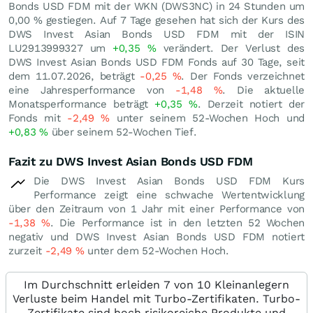
Bonds USD FDM mit der WKN (DWS3NC) in 24 Stunden um
0,00
%
gestiegen. Auf 7 Tage gesehen hat sich der Kurs des
DWS Invest Asian Bonds USD FDM mit der ISIN
LU2913999327 um
+0,35
%
verändert. Der Verlust des
DWS Invest Asian Bonds USD FDM Fonds auf 30 Tage, seit
dem 11.07.2026, beträgt
-0,25
%
. Der Fonds verzeichnet
eine Jahresperformance von
-1,48
%
. Die aktuelle
Monatsperformance beträgt
+0,35
%
. Derzeit notiert der
Fonds mit
-2,49
%
unter seinem 52-Wochen Hoch und
+0,83
%
über seinem 52-Wochen Tief.
Fazit zu DWS Invest Asian Bonds USD FDM
Die DWS Invest Asian Bonds USD FDM Kurs
Performance zeigt eine schwache Wertentwicklung
über den Zeitraum von 1 Jahr mit einer Performance von
-1,38
%
. Die Performance ist in den letzten 52 Wochen
negativ und DWS Invest Asian Bonds USD FDM notiert
zurzeit
-2,49
%
unter dem 52-Wochen Hoch.
Im Durchschnitt erleiden 7 von 10 Kleinanlegern
Verluste beim Handel mit Turbo-Zertifikaten. Turbo-
Zertifikate sind hoch risikoreiche Produkte und