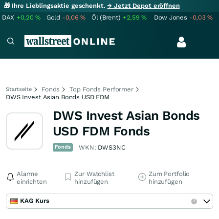
🎁 Ihre Lieblingsaktie geschenkt.
→ Jetzt Depot eröffnen
DAX
+0,20
%
Gold
-0,06
%
Öl (Brent)
+2,59
%
Dow Jones
-0,03
%
Fonds
Top Fonds Performer
Startseite
DWS Invest Asian Bonds USD FDM
DWS Invest Asian Bonds
USD FDM Fonds
Fonds
WKN:
DWS3NC
Alarme
Zur Watchlist
Zum Portfolio
einrichten
hinzufügen
hinzufügen
KAG Kurs