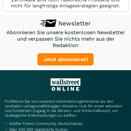
nicht für langfristige Anlagestrategien geeignet.
Newsletter
Abonnieren Sie unsere kostenlosen Newsletter
und verpassen Sie nichts mehr aus der
Redaktion
Jetzt abonnieren!
Profitieren Sie von unserem Alleinstellungsmerkmal als den
zentralen verlagsunabhängigen Wissens-Hub für einen aktuellen
und fundierten Zugang in die Börsen- und Wirtschaftswelt, um
strategische Entscheidungen zu treffen.
✅ Größte Finanz-Community Deutschlands
✅ über 550.000 registrierte Nutzer