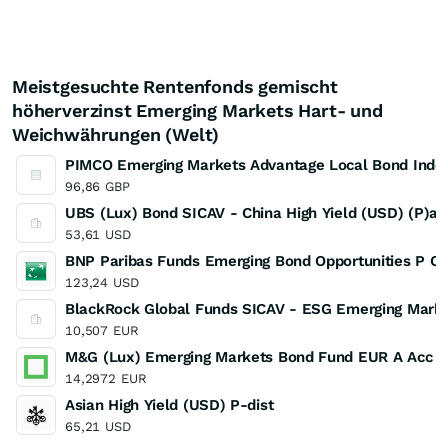
Meistgesuchte Rentenfonds gemischt
höherverzinst Emerging Markets Hart- und
Weichwährungen (Welt)
PIMCO Emerging Markets Advantage Local Bond Inde
96,86
GBP
UBS (Lux) Bond SICAV - China High Yield (USD) (P)ac
53,61
USD
BNP Paribas Funds Emerging Bond Opportunities P C
123,24
USD
BlackRock Global Funds SICAV - ESG Emerging Mark
10,507
EUR
M&G (Lux) Emerging Markets Bond Fund EUR A Acc
14,2972
EUR
Asian High Yield (USD) P-dist
65,21
USD