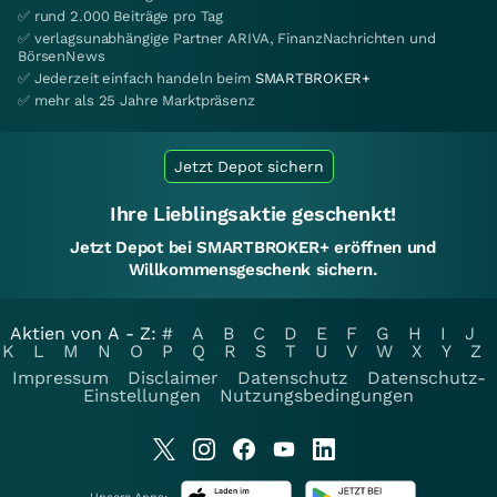
✅ rund 2.000 Beiträge pro Tag
✅ verlagsunabhängige Partner ARIVA, FinanzNachrichten und
BörsenNews
✅ Jederzeit einfach handeln beim
SMARTBROKER+
✅ mehr als 25 Jahre Marktpräsenz
Jetzt Depot sichern
Ihre Lieblingsaktie geschenkt!
Jetzt Depot bei SMARTBROKER+ eröffnen und
Willkommensgeschenk sichern.
Aktien von A - Z:
#
A
B
C
D
E
F
G
H
I
J
K
L
M
N
O
P
Q
R
S
T
U
V
W
X
Y
Z
Impressum
Disclaimer
Datenschutz
Datenschutz-
Einstellungen
Nutzungsbedingungen