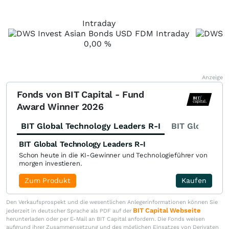
Intraday
0,00
%
Anzeige
Fonds von BIT Capital - Fund
Award Winner 2026
BIT Global Technology Leaders R-I
BIT Global Fi
BIT Global Technology Leaders R-I
Schon heute in die KI-Gewinner und Technologieführer von
morgen investieren.
Zum Produkt
Kaufen
Den Verkaufsprospekt und die wesentlichen Anlegerinformationen können Sie
BIT Capital Webseite
jederzeit in deutscher Sprache als PDF auf der
herunterladen oder per E-Mail an BIT Capital anfordern. Die Fonds weisen
aufgrund ihrer Zusammensetzung und des möglichen Einsatzes von Derivaten