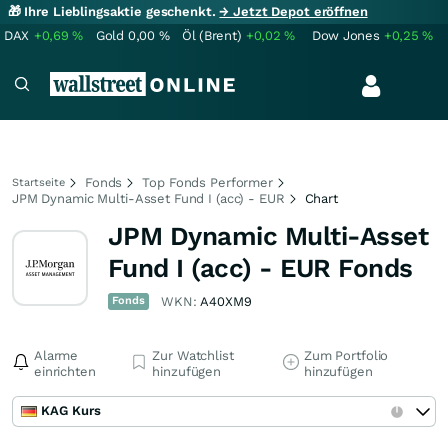
🎁 Ihre Lieblingsaktie geschenkt.
→ Jetzt Depot eröffnen
DAX
+0,69
%
Gold
0,00
%
Öl (Brent)
+0,02
%
Dow Jones
+0,25
%
Fonds
Top Fonds Performer
Startseite
JPM Dynamic Multi-Asset Fund I (acc) - EUR
Chart
JPM Dynamic Multi-Asset
Fund I (acc) - EUR Fonds
Fonds
WKN:
A40XM9
Alarme
Zur Watchlist
Zum Portfolio
einrichten
hinzufügen
hinzufügen
KAG Kurs