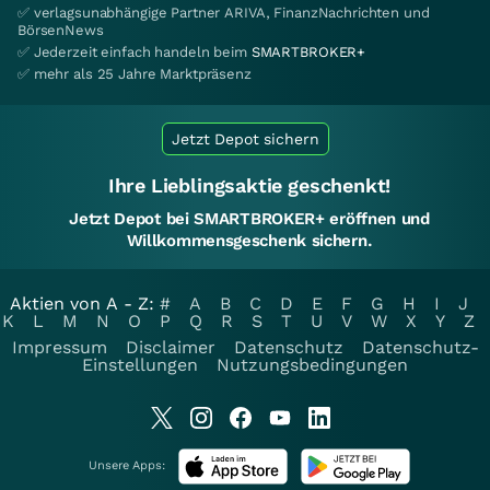
✅ verlagsunabhängige Partner ARIVA, FinanzNachrichten und
BörsenNews
✅ Jederzeit einfach handeln beim
SMARTBROKER+
✅ mehr als 25 Jahre Marktpräsenz
Jetzt Depot sichern
Ihre Lieblingsaktie geschenkt!
Jetzt Depot bei SMARTBROKER+ eröffnen und
Willkommensgeschenk sichern.
Aktien von A - Z:
#
A
B
C
D
E
F
G
H
I
J
K
L
M
N
O
P
Q
R
S
T
U
V
W
X
Y
Z
Impressum
Disclaimer
Datenschutz
Datenschutz-
Einstellungen
Nutzungsbedingungen
Unsere Apps: