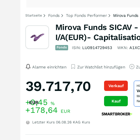
Fonds
Top Fonds Performer
Mirova Funds 
Startseite
Mirova Funds SICAV - 
I/A(EUR)- Capitalisat
Fonds
ISIN:
LU0914729453
WKN:
A1X
Alarme einrichten
Zur Watchlist hinzufügen
Zu
39.717,70
Verkauf
H
V
M
+0,45
Kauf
N
EUR
%
+178,64
EUR
Letzter Kurs
06.08.26
KAG Kurs