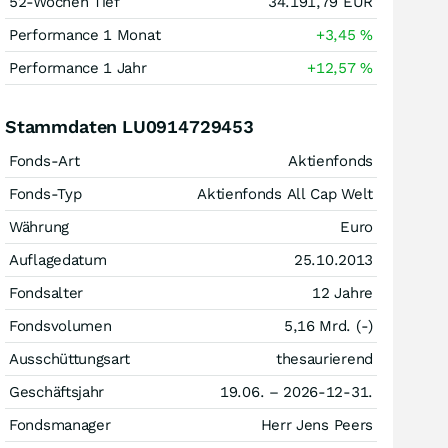
52-Wochen Tief
34.191,79
EUR
Performance 1 Monat
+3,45
%
Performance 1 Jahr
+12,57
%
Stammdaten LU0914729453
Fonds-Art
Aktienfonds
Fonds-Typ
Aktienfonds All Cap Welt
Währung
Euro
Auflagedatum
25.10.2013
Fondsalter
12 Jahre
Fondsvolumen
5,16 Mrd. (-)
Ausschüttungsart
thesaurierend
Geschäftsjahr
19.06. – 2026-12-31.
Fondsmanager
Herr Jens Peers