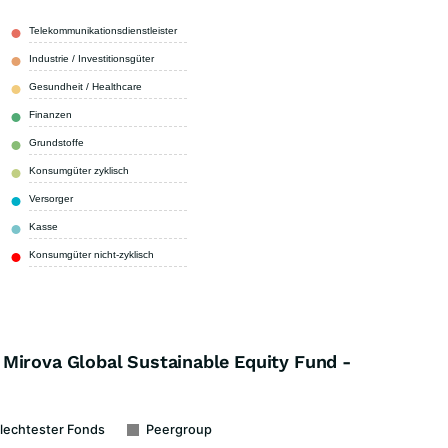
Telekommunikationsdienstleister
31,50 %
Industrie / Investitionsgüter
18,40 %
Gesundheit / Healthcare
14,80 %
Finanzen
8,20 %
Grundstoffe
8,00 %
Konsumgüter zyklisch
7,90 %
Versorger
7,50 %
Kasse
3,00 %
Konsumgüter nicht-zyklisch
0,70 %
Mirova Global Sustainable Equity Fund -
lechtester Fonds
Peergroup