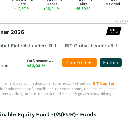
+12,57
%
+36,24
%
+45,59
%
Anzeige
nner 2026
obal Fintech Leaders R-I
BIT Global Leaders R-I
Performance 1 J
Zum Produkt
Kaufen
r von
+32,06
%
BIT Capital
nen Sie jederzeit in deutscher Sprache als PDF auf der
. Die Fonds weisen aufgrund ihrer Zusammensetzung und des möglichen
ertentwicklung ist kein Indikator für die zukünftige Wertentwicklung.
inable Equity Fund -I/A(EUR)- Fonds