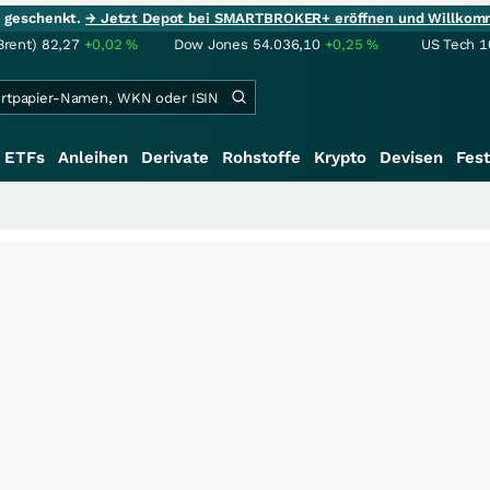
ie geschenkt.
→ Jetzt Depot bei SMARTBROKER+ eröffnen und Willkom
Brent)
82,27
+0,02
%
Dow Jones
54.036,10
+0,25
%
US Tech 1
ETFs
Anleihen
Derivate
Rohstoffe
Krypto
Devisen
Fest