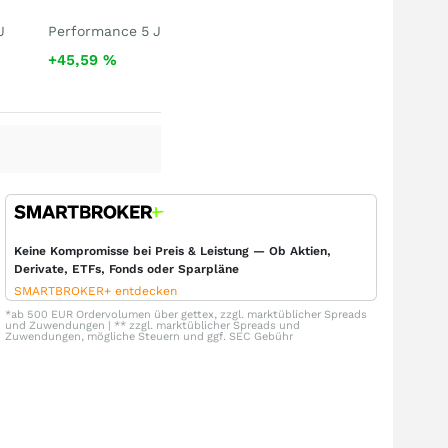
J
Performance 5 J
+45,59
%
Keine Kompromisse bei Preis & Leistung — Ob Aktien,
Derivate, ETFs, Fonds oder Sparpläne
SMARTBROKER+ entdecken
*ab 500 EUR Ordervolumen über gettex, zzgl. marktüblicher Spreads
und Zuwendungen | ** zzgl. marktüblicher Spreads und
Zuwendungen, mögliche Steuern und ggf. SEC Gebühr