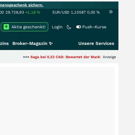
mensgeschenk sichern.
00
29.728,93
+1,18
%
EUR/USD
1,15587
0,00
%
Aktie geschenkt!
Login
Push-Kurse
zins
Broker-Magazin ✨
Unsere Services
+++
Saga bei 0,53 CAD: Bewertet der Markt noch immer nur die Hälfte der
Anzeige