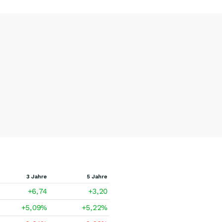
3 Jahre
5 Jahre
+6,74
+3,20
+5,09
%
+5,22
%