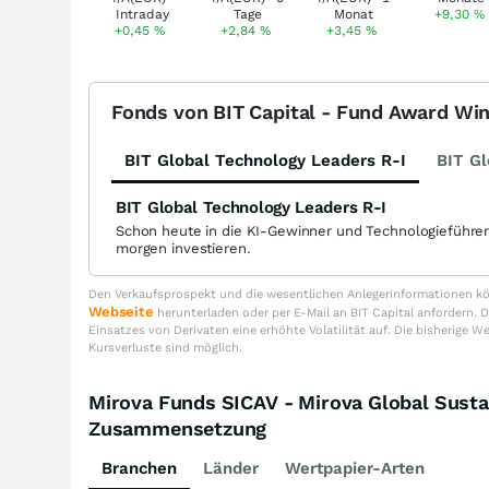
+9,30
%
+0,45
%
+2,84
%
+3,45
%
Fonds von BIT Capital - Fund Award Wi
BIT Global Technology Leaders R-I
BIT Gl
BIT Global Technology Leaders R-I
Schon heute in die KI-Gewinner und Technologieführe
morgen investieren.
Den Verkaufsprospekt und die wesentlichen Anlegerinformationen kön
Webseite
herunterladen oder per E-Mail an BIT Capital anfordern
Einsatzes von Derivaten eine erhöhte Volatilität auf. Die bisherige W
Kursverluste sind möglich.
Mirova Funds SICAV - Mirova Global Susta
Zusammensetzung
Branchen
Länder
Wertpapier-Arten