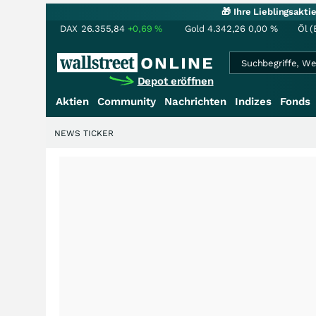
🎁 Ihre Lieblingsakt
DAX
26.355,84
+0,69
%
Gold
4.342,26
0,00
%
Öl (
Depot eröffnen
Aktien
Community
Nachrichten
Indizes
Fonds
NEWS TICKER