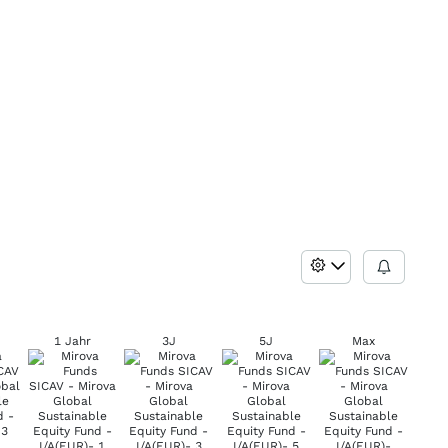
1 Jahr
3J
5J
Max