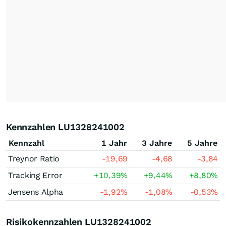
Kennzahlen LU1328241002
Kennzahl
1 Jahr
3 Jahre
5 Jahre
Treynor Ratio
-19,69
-4,68
-3,84
Tracking Error
+10,39
%
+9,44
%
+8,80
%
Jensens Alpha
-1,92
%
-1,08
%
-0,53
%
Risikokennzahlen LU1328241002