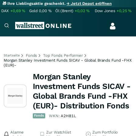
🎁 Ihre Lieblingsaktie geschenkt.
→ Jetzt Depot eröffnen
DAX
+0,69
%
Gold
0,00
%
Öl (Brent)
+0,02
%
Dow Jones
+0,25
%
Fonds
Top Fonds Performer
Startseite
Morgan Stanley Investment Funds SICAV - Global Brands Fund -FHX
(EUR)-
Morgan Stanley
Investment Funds SICAV -
Global Brands Fund -FHX
(EUR)- Distribution Fonds
Fonds
WKN:
A2H81L
Alarme
Zur Watchlist
Zum Portfolio