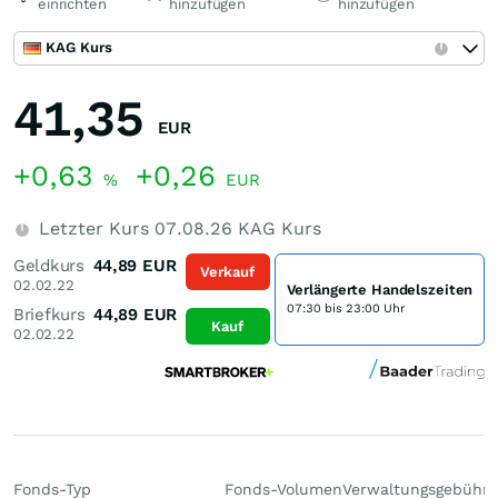
einrichten
hinzufügen
hinzufügen
KAG Kurs
41,35
EUR
+0,63
+0,26
%
EUR
Letzter Kurs
07.08.26
KAG Kurs
Geldkurs
44,89
EUR
Verkauf
02.02.22
Verlängerte Handelszeiten
07:30 bis 23:00 Uhr
Briefkurs
44,89
EUR
Kauf
02.02.22
Fonds-Typ
Fonds-Volumen
Verwaltungsgebühr
P