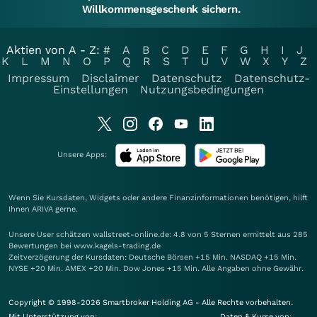
Willkommensgeschenk sichern.
Aktien von A - Z:
#
A
B
C
D
E
F
G
H
I
J
K
L
M
N
O
P
Q
R
S
T
U
V
W
X
Y
Z
Impressum
Disclaimer
Datenschutz
Datenschutz-
Einstellungen
Nutzungsbedingungen
Unsere Apps:
Wenn Sie Kursdaten, Widgets oder andere Finanzinformationen benötigen, hilft
Ihnen
ARIVA
gerne.
Unsere User schätzen wallstreet-online.de: 4.8 von 5 Sternen ermittelt aus 285
Bewertungen bei www.kagels-trading.de
Zeitverzögerung der Kursdaten: Deutsche Börsen +15 Min. NASDAQ +15 Min.
NYSE +20 Min. AMEX +20 Min. Dow Jones +15 Min. Alle Angaben ohne Gewähr.
Copyright © 1998-2026 Smartbroker Holding AG - Alle Rechte vorbehalten.
Mit Unterstützung von:
Daten & Kurse von: