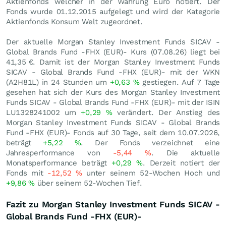
Aktienfonds welcher in der Währung Euro notiert. Der
Fonds wurde 01.12.2015 aufgelegt und wird der Kategorie
Aktienfonds Konsum Welt zugeordnet.
Der aktuelle Morgan Stanley Investment Funds SICAV -
Global Brands Fund -FHX (EUR)- Kurs (
07.08.26
) liegt bei
41,35
€
. Damit ist der Morgan Stanley Investment Funds
SICAV - Global Brands Fund -FHX (EUR)- mit der WKN
(A2H81L) in 24 Stunden um
+0,63
%
gestiegen. Auf 7 Tage
gesehen hat sich der Kurs des Morgan Stanley Investment
Funds SICAV - Global Brands Fund -FHX (EUR)- mit der ISIN
LU1328241002 um
+0,29
%
verändert. Der Anstieg des
Morgan Stanley Investment Funds SICAV - Global Brands
Fund -FHX (EUR)- Fonds auf 30 Tage, seit dem 10.07.2026,
beträgt
+5,22
%
. Der Fonds verzeichnet eine
Jahresperformance von
-5,44
%
. Die aktuelle
Monatsperformance beträgt
+0,29
%
. Derzeit notiert der
Fonds mit
-12,52
%
unter seinem 52-Wochen Hoch und
+9,86
%
über seinem 52-Wochen Tief.
Fazit zu Morgan Stanley Investment Funds SICAV -
Global Brands Fund -FHX (EUR)-