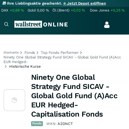
🎁 Ihre Lieblingsaktie geschenkt.
→ Jetzt Depot eröffnen
DAX
+0,69
%
Gold
0,00
%
Öl (Brent)
+0,02
%
Dow Jones
+0,25
%
Fonds
Top Fonds Performer
Startseite
Ninety One Global Strategy Fund SICAV - Global Gold Fund (A)Acc
EUR Hedged-
Historische Kurse
Ninety One Global
Strategy Fund SICAV -
Global Gold Fund (A)Acc
EUR Hedged-
Capitalisation Fonds
Fonds
WKN:
A2DNCT