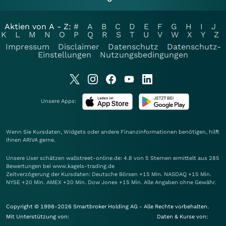
Aktien von A - Z:
#
A
B
C
D
E
F
G
H
I
J
K
L
M
N
O
P
Q
R
S
T
U
V
W
X
Y
Z
Impressum
Disclaimer
Datenschutz
Datenschutz-
Einstellungen
Nutzungsbedingungen
Unsere Apps:
Wenn Sie Kursdaten, Widgets oder andere Finanzinformationen benötigen, hilft
Ihnen
ARIVA
gerne.
Unsere User schätzen wallstreet-online.de: 4.8 von 5 Sternen ermittelt aus 285
Bewertungen bei www.kagels-trading.de
Zeitverzögerung der Kursdaten: Deutsche Börsen +15 Min. NASDAQ +15 Min.
NYSE +20 Min. AMEX +20 Min. Dow Jones +15 Min. Alle Angaben ohne Gewähr.
Copyright © 1998-2026 Smartbroker Holding AG - Alle Rechte vorbehalten.
Mit Unterstützung von:
Daten & Kurse von: