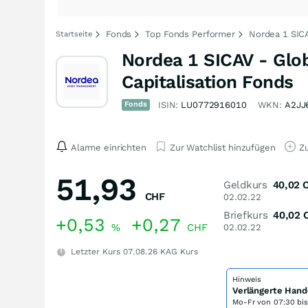
Fonds
Top Fonds Performer
Nordea 1 SIC
Startseite
Nordea 1 SICAV - Glo
Capitalisation Fonds
Fonds
ISIN:
LU0772916010
WKN:
A2JJ
Alarme einrichten
Zur Watchlist hinzufügen
Zu
51,93
Geldkurs
40,02
CHF
02.02.22
Briefkurs
40,02
+0,53
+0,27
%
CHF
02.02.22
Letzter Kurs
07.08.26
KAG Kurs
Hinweis
Verlängerte Hand
Mo-Fr von
07:30 bi