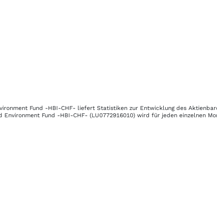
nvironment Fund -HBI-CHF-
liefert Statistiken zur Entwicklung des Aktienba
nd Environment Fund -HBI-CHF-
(LU0772916010)
wird für jeden einzelnen Mo