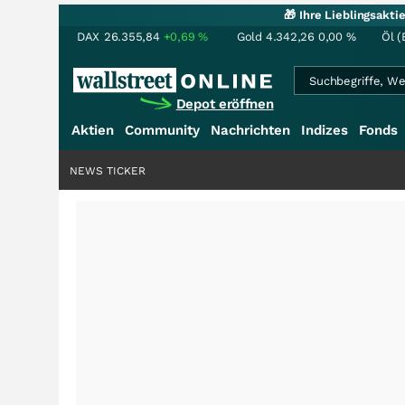
🎁 Ihre Lieblingsakt
DAX
26.355,84
+0,69
%
Gold
4.342,26
0,00
%
Öl (
Depot eröffnen
Aktien
Community
Nachrichten
Indizes
Fonds
NEWS TICKER