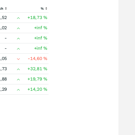
ch
%
,52
+18,73
%
,02
+inf
%
-
+inf
%
-
+inf
%
,05
-14,60
%
,73
+32,81
%
,88
+19,79
%
,29
+14,20
%