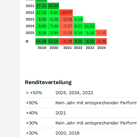
2021
27.28
34.35
2022
11.22
6.82
-15.07
2023
9.68
6.28
-5.48
5.19
2024
9.95
7.44
-0.27
8.07
11.03
2025
8.16
5.84
-0.29
5.19
5.18
-0.35
Ø
14.48
12.15
-5.28
6.15
8.10
-0.35
2019
2020
2021
2022
2023
2024
Renditeverteilung
> +50%
2025, 2024, 2023
+50%
Kein Jahr mit entsprechender Perfor
+40%
2021
+30%
Kein Jahr mit entsprechender Perfor
+20%
2020, 2019