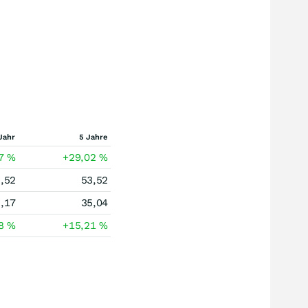
Jahr
5 Jahre
47
%
+29,02
%
,52
53,52
,17
35,04
08
%
+15,21
%