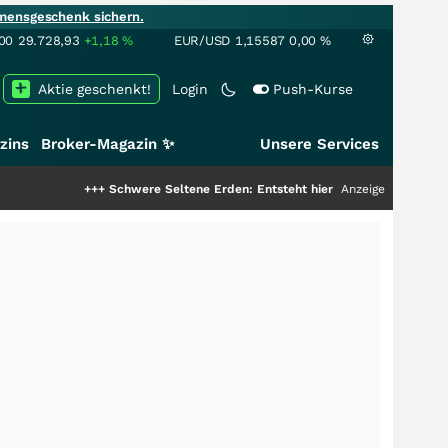
mensgeschenk sichern.
00
29.728,93
+1,18
%
EUR/USD
1,15587
0,00
%
Aktie geschenkt!
Login
Push-Kurse
zins
Broker-Magazin ✨
Unsere Services
+++
Schwere Seltene Erden: Entsteht hier die nächste Milliardenstory?
Anzeige
+