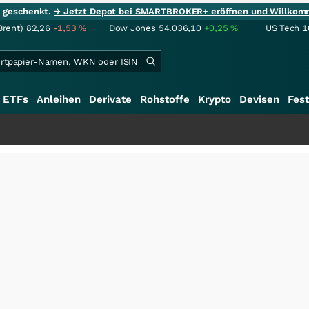
ie geschenkt.
→ Jetzt Depot bei SMARTBROKER+ eröffnen und Willkom
Brent)
82,26
-1,53
%
Dow Jones
54.036,10
+0,25
%
US Tech 1
ETFs
Anleihen
Derivate
Rohstoffe
Krypto
Devisen
Fest