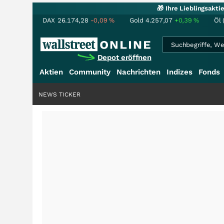
🎁 Ihre Lieblingsakt
DAX
26.174,28
-0,09
%
Gold
4.257,07
+0,39
%
Öl 
Depot eröffnen
Aktien
Community
Nachrichten
Indizes
Fonds
NEWS TICKER