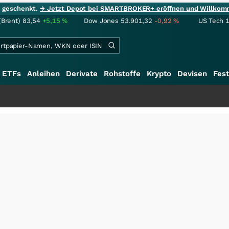
ie geschenkt.
→ Jetzt Depot bei SMARTBROKER+ eröffnen und Willkom
(Brent)
83,54
+5,15
%
Dow Jones
53.901,32
-0,92
%
US Tech 
ETFs
Anleihen
Derivate
Rohstoffe
Krypto
Devisen
Fest