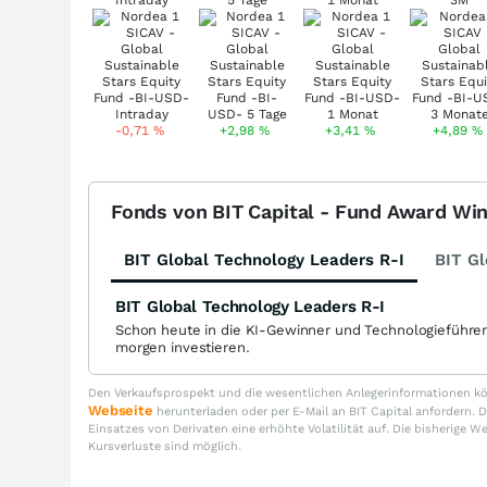
Intraday
5 Tage
1 Monat
3M
-0,71
%
+2,98
%
+3,41
%
+4,89
%
Fonds von BIT Capital - Fund Award Wi
BIT Global Technology Leaders R-I
BIT Gl
BIT Global Technology Leaders R-I
Schon heute in die KI-Gewinner und Technologieführe
morgen investieren.
Den Verkaufsprospekt und die wesentlichen Anlegerinformationen kön
Webseite
herunterladen oder per E-Mail an BIT Capital anfordern
Einsatzes von Derivaten eine erhöhte Volatilität auf. Die bisherige W
Kursverluste sind möglich.