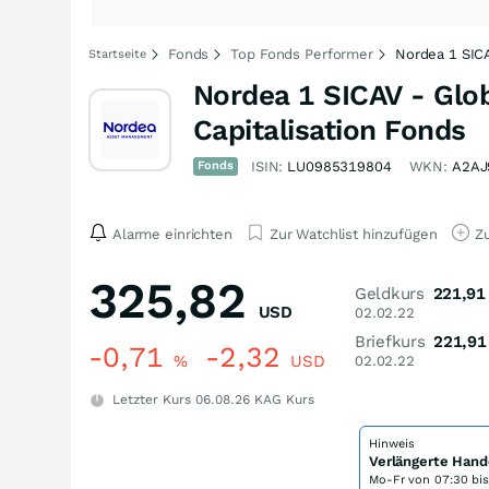
Fonds
Top Fonds Performer
Nordea 1 SICA
Startseite
Nordea 1 SICAV - Glo
Capitalisation Fonds
Fonds
ISIN:
LU0985319804
WKN:
A2AJ
Alarme einrichten
Zur Watchlist hinzufügen
Zu
325,82
Geldkurs
221,91
USD
02.02.22
Briefkurs
221,91
-0,71
-2,32
%
USD
02.02.22
Letzter Kurs
06.08.26
KAG Kurs
Hinweis
Verlängerte Hand
Mo-Fr von
07:30 bi