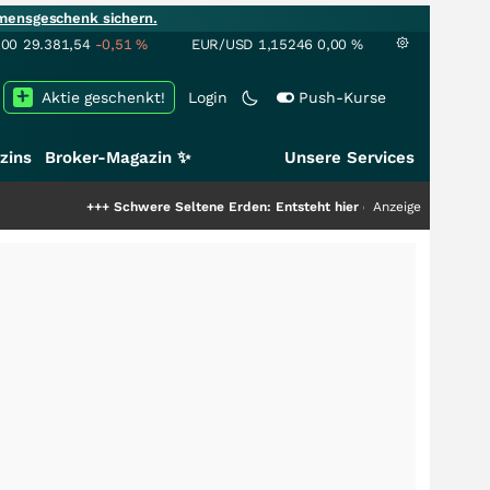
mensgeschenk sichern.
100
29.381,54
-0,51
%
EUR/USD
1,15246
0,00
%
Aktie geschenkt!
Login
Push-Kurse
zins
Broker-Magazin ✨
Unsere Services
+++
Schwere Seltene Erden: Entsteht hier die nächste Milliardenstory?
Anzeige
++