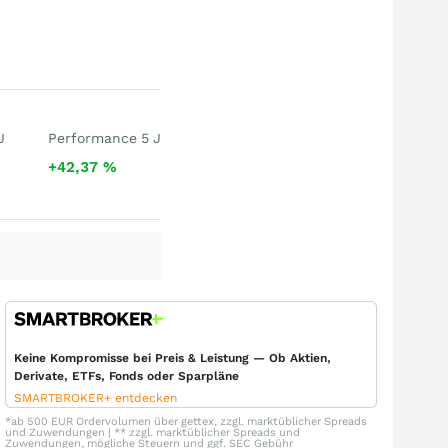
J
Performance 5 J
+42,37
%
Keine Kompromisse bei Preis & Leistung — Ob Aktien,
Derivate, ETFs, Fonds oder Sparpläne
SMARTBROKER+ entdecken
*ab 500 EUR Ordervolumen über gettex, zzgl. marktüblicher Spreads
und Zuwendungen | ** zzgl. marktüblicher Spreads und
Zuwendungen, mögliche Steuern und ggf. SEC Gebühr