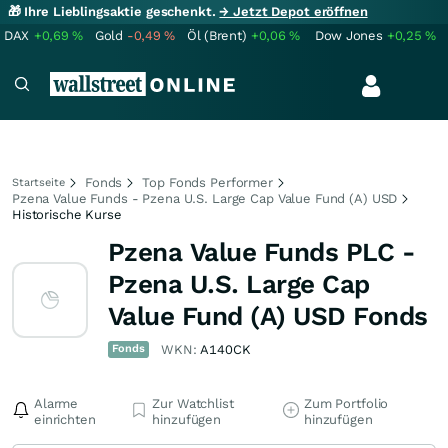
🎁 Ihre Lieblingsaktie geschenkt.
→ Jetzt Depot eröffnen
DAX
+0,69
%
Gold
-0,49
%
Öl (Brent)
+0,06
%
Dow Jones
+0,25
%
Fonds
Top Fonds Performer
Startseite
Pzena Value Funds - Pzena U.S. Large Cap Value Fund (A) USD
Historische Kurse
Pzena Value Funds PLC -
Pzena U.S. Large Cap
Value Fund (A) USD Fonds
Fonds
WKN:
A140CK
Alarme
Zur Watchlist
Zum Portfolio
einrichten
hinzufügen
hinzufügen