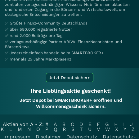
zentralen verlagsunabhängigen Wissens-Hub für einen aktuellen
und fundierten Zugang in die Börsen- und Wirtschaftswelt, um
strategische Entscheidungen zu treffen.
✅ Größte Finanz-Community Deutschlands
✅ über 550.000 registrierte Nutzer
✅ rund 2.000 Beiträge pro Tag
✅ verlagsunabhängige Partner ARIVA, FinanzNachrichten und
BörsenNews
✅ Jederzeit einfach handeln beim
SMARTBROKER+
✅ mehr als 25 Jahre Marktpräsenz
Jetzt Depot sichern
Ihre Lieblingsaktie geschenkt!
Jetzt Depot bei SMARTBROKER+ eröffnen und
Willkommensgeschenk sichern.
Aktien von A - Z:
#
A
B
C
D
E
F
G
H
I
J
K
L
M
N
O
P
Q
R
S
T
U
V
W
X
Y
Z
Impressum
Disclaimer
Datenschutz
Datenschutz-