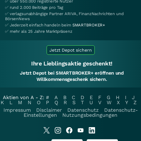
✅ über 550.000 registrierte Nutzer
✅ rund 2.000 Beiträge pro Tag
✅ verlagsunabhängige Partner ARIVA, FinanzNachrichten und
BörsenNews
✅ Jederzeit einfach handeln beim
SMARTBROKER+
✅ mehr als 25 Jahre Marktpräsenz
Jetzt Depot sichern
Ihre Lieblingsaktie geschenkt!
Jetzt Depot bei SMARTBROKER+ eröffnen und
Willkommensgeschenk sichern.
Aktien von A - Z:
#
A
B
C
D
E
F
G
H
I
J
K
L
M
N
O
P
Q
R
S
T
U
V
W
X
Y
Z
Impressum
Disclaimer
Datenschutz
Datenschutz-
Einstellungen
Nutzungsbedingungen