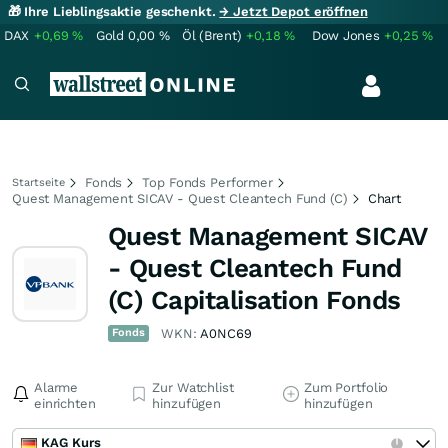
🎁 Ihre Lieblingsaktie geschenkt.
→ Jetzt Depot eröffnen
DAX
+0,69
%
Gold
0,00
%
Öl (Brent)
+0,18
%
Dow Jones
+0,25
%
Fonds
Top Fonds Performer
Startseite
Quest Management SICAV - Quest Cleantech Fund (C)
Chart
Quest Management SICAV
- Quest Cleantech Fund
(C) Capitalisation Fonds
Fonds
WKN:
A0NC69
Alarme
Zur Watchlist
Zum Portfolio
einrichten
hinzufügen
hinzufügen
KAG Kurs