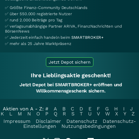
✅ Größte Finanz-Community Deutschlands
✅ über 550.000 registrierte Nutzer
✅ rund 2.000 Beiträge pro Tag
✅ verlagsunabhängige Partner ARIVA, FinanzNachrichten und
BörsenNews
✅ Jederzeit einfach handeln beim
SMARTBROKER+
✅ mehr als 25 Jahre Marktpräsenz
Jetzt Depot sichern
Ihre Lieblingsaktie geschenkt!
Jetzt Depot bei SMARTBROKER+ eröffnen und
Willkommensgeschenk sichern.
Aktien von A - Z:
#
A
B
C
D
E
F
G
H
I
J
K
L
M
N
O
P
Q
R
S
T
U
V
W
X
Y
Z
Impressum
Disclaimer
Datenschutz
Datenschutz-
Einstellungen
Nutzungsbedingungen