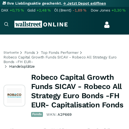
🎁 Ihre Lieblingsaktie geschenkt.
→ Jetzt Depot eröffnen
DAX
+0,75
%
Gold
+2,48
%
Öl (Brent)
-1,89
%
Dow Jones
+0,30
%
Fonds
Top Fonds Performer
Startseite
Robeco Capital Growth Funds SICAV - Robeco All Strategy Euro
Bonds -FH EUR-
Handelsplätze
Robeco Capital Growth
Funds SICAV - Robeco All
Strategy Euro Bonds -FH
EUR- Capitalisation Fonds
Fonds
WKN:
A2P669