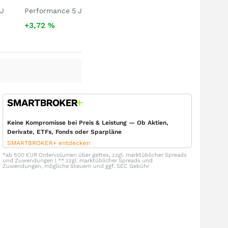
 J
Performance 5 J
+3,72
%
Keine Kompromisse bei Preis & Leistung — Ob Aktien,
Derivate, ETFs, Fonds oder Sparpläne
SMARTBROKER+ entdecken
*ab 500 EUR Ordervolumen über gettex, zzgl. marktüblicher Spreads
und Zuwendungen | ** zzgl. marktüblicher Spreads und
Zuwendungen, mögliche Steuern und ggf. SEC Gebühr