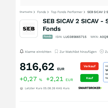
Fonds
Top Fonds Performer
SEB SICAV 2 S
Startseite
SEB SICAV 2 SICAV - S
Fonds
Fonds
ISIN:
LU0385665715
WKN:
A0Q
Alarme einrichten
Zur Watchlist hinzufügen
Zu
816,62
Verkauf
H
EUR
V
M
+0,27
+2,21
Kauf
N
%
EUR
Letzter Kurs
05.08.26
KAG Kurs