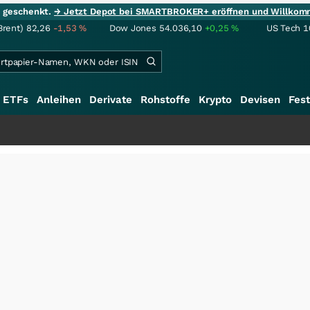
ie geschenkt.
→ Jetzt Depot bei SMARTBROKER+ eröffnen und Willkom
Brent)
82,26
-1,53
%
Dow Jones
54.036,10
+0,25
%
US Tech 1
ETFs
Anleihen
Derivate
Rohstoffe
Krypto
Devisen
Fest