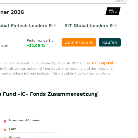
Anzeige
nner 2026
obal Fintech Leaders R-I
BIT Global Leaders R-I
Performance 1 J
Zum Produkt
Kaufen
r von
+32,06
%
BIT Capital
nen Sie jederzeit in deutscher Sprache als PDF auf der
. Die Fonds weisen aufgrund ihrer Zusammensetzung und des möglichen
ertentwicklung ist kein Indikator für die zukünftige Wertentwicklung.
ap Fund -IC- Fonds Zusammensetzung
Investment AB Latour
4,00 %
Entra
3,20 %
Schouw
3,00 %