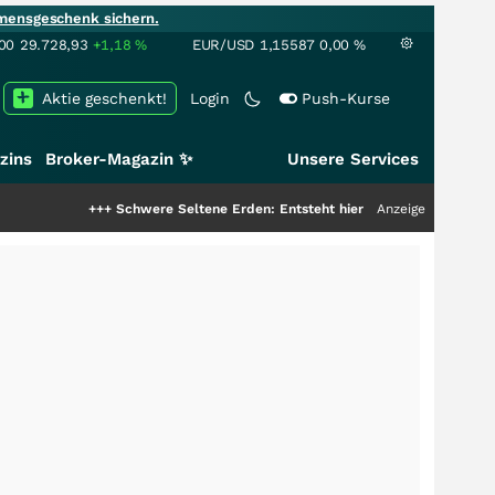
mensgeschenk sichern.
00
29.728,93
+1,18
%
EUR/USD
1,15587
0,00
%
Aktie geschenkt!
Login
Push-Kurse
zins
Broker-Magazin ✨
Unsere Services
+++
Schwere Seltene Erden: Entsteht hier die nächste Milliardenstory?
Anzeige
++