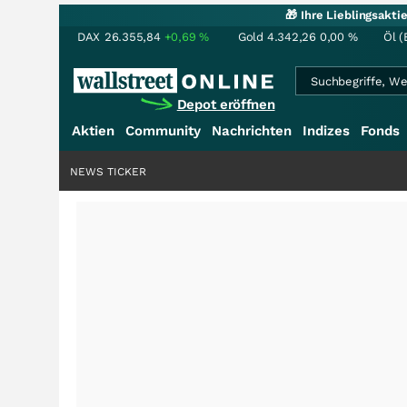
🎁 Ihre Lieblingsakt
DAX
26.355,84
+0,69
%
Gold
4.342,26
0,00
%
Öl (
Depot eröffnen
Aktien
Community
Nachrichten
Indizes
Fonds
NEWS TICKER