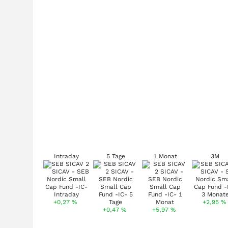
Intraday
5 Tage
1 Monat
3M
+0,27
%
+2,95
%
+0,47
%
+5,97
%