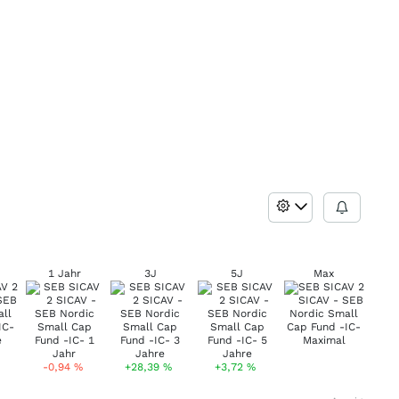
1 Jahr
3J
5J
Max
-0,94
%
+28,39
%
+3,72
%