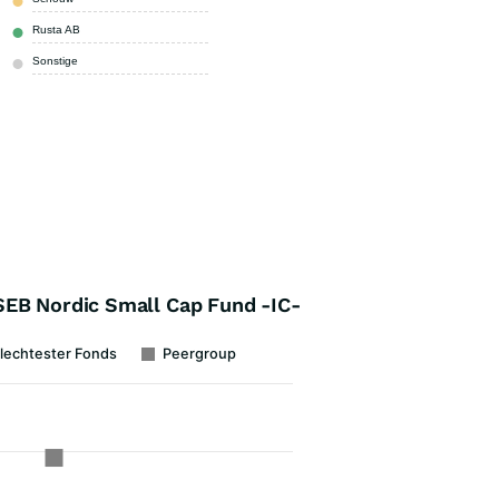
Rusta AB
2,60 %
Sonstige
87,20 %
SEB Nordic Small Cap Fund -IC-
lechtester Fonds
Peergroup