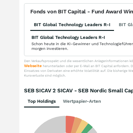
Fonds von BIT Capital - Fund Award Wi
BIT Global Technology Leaders R-I
BIT Gl
BIT Global Technology Leaders R-I
Schon heute in die KI-Gewinner und Technologieführe
morgen investieren.
Den Verkaufsprospekt und die wesentlichen Anlegerinformationen kön
Webseite
herunterladen oder per E-Mail an BIT Capital anfordern
Einsatzes von Derivaten eine erhöhte Volatilität auf. Die bisherige W
Kursverluste sind möglich.
SEB SICAV 2 SICAV - SEB Nordic Small C
Top Holdings
Wertpapier-Arten