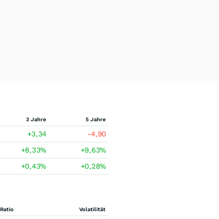
3 Jahre
5 Jahre
+3,34
-4,90
+8,33
%
+9,63
%
+0,43
%
+0,28
%
Ratio
Volatilität