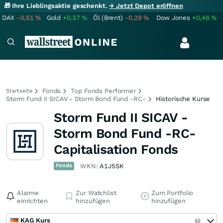
🎁 Ihre Lieblingsaktie geschenkt.
→ Jetzt Depot eröffnen
DAX
-0,51
%
Gold
+0,37
%
Öl (Brent)
-0,29
%
Dow Jones
+0,46
%
Fonds
Top Fonds Performer
Startseite
Storm Fund II SICAV - Storm Bond Fund -RC-
Historische Kurse
Storm Fund II SICAV -
Storm Bond Fund -RC-
Capitalisation Fonds
Fonds
WKN:
A1J5SK
Alarme
Zur Watchlist
Zum Portfolio
einrichten
hinzufügen
hinzufügen
KAG Kurs