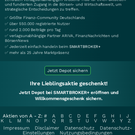
und fundierten Zugang in die Börsen- und Wirtschaftswelt, um
strategische Entscheidungen zu treffen.
✅ Größte Finanz-Community Deutschlands
✅ über 550.000 registrierte Nutzer
✅ rund 2.000 Beiträge pro Tag
✅ verlagsunabhängige Partner ARIVA, FinanzNachrichten und
BörsenNews
✅ Jederzeit einfach handeln beim
SMARTBROKER+
✅ mehr als 25 Jahre Marktpräsenz
Jetzt Depot sichern
Ihre Lieblingsaktie geschenkt!
Jetzt Depot bei SMARTBROKER+ eröffnen und
Willkommensgeschenk sichern.
Aktien von A - Z:
#
A
B
C
D
E
F
G
H
I
J
K
L
M
N
O
P
Q
R
S
T
U
V
W
X
Y
Z
Impressum
Disclaimer
Datenschutz
Datenschutz-
Einstellungen
Nutzungsbedingungen