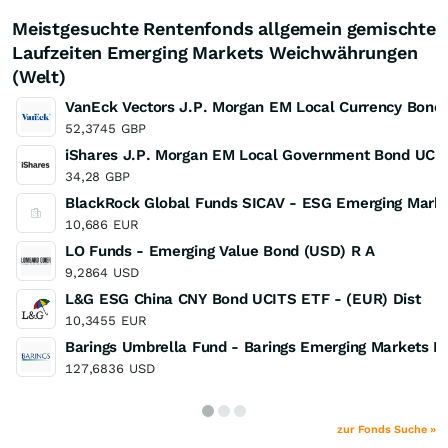
Meistgesuchte Rentenfonds allgemein gemischte
Laufzeiten Emerging Markets Weichwährungen
(Welt)
VanEck Vectors J.P. Morgan EM Local Currency Bond
52,3745
GBP
iShares J.P. Morgan EM Local Government Bond UCI
34,28
GBP
BlackRock Global Funds SICAV - ESG Emerging Marke
10,686
EUR
LO Funds - Emerging Value Bond (USD) R A
9,2864
USD
L&G ESG China CNY Bond UCITS ETF - (EUR) Dist
10,3455
EUR
Barings Umbrella Fund - Barings Emerging Markets 
127,6836
USD
zur Fonds Suche »