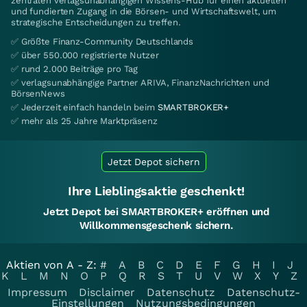
zentralen verlagsunabhängigen Wissens-Hub für einen aktuellen
und fundierten Zugang in die Börsen- und Wirtschaftswelt, um
strategische Entscheidungen zu treffen.
✅ Größte Finanz-Community Deutschlands
✅ über 550.000 registrierte Nutzer
✅ rund 2.000 Beiträge pro Tag
✅ verlagsunabhängige Partner ARIVA, FinanzNachrichten und
BörsenNews
✅ Jederzeit einfach handeln beim
SMARTBROKER+
✅ mehr als 25 Jahre Marktpräsenz
Jetzt Depot sichern
Ihre Lieblingsaktie geschenkt!
Jetzt Depot bei SMARTBROKER+ eröffnen und
Willkommensgeschenk sichern.
Aktien von A - Z:
#
A
B
C
D
E
F
G
H
I
J
K
L
M
N
O
P
Q
R
S
T
U
V
W
X
Y
Z
Impressum
Disclaimer
Datenschutz
Datenschutz-
Einstellungen
Nutzungsbedingungen