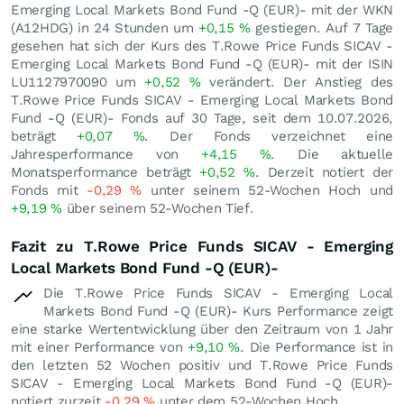
Emerging Local Markets Bond Fund -Q (EUR)- mit der WKN
(A12HDG) in 24 Stunden um
+0,15
%
gestiegen. Auf 7 Tage
gesehen hat sich der Kurs des T.Rowe Price Funds SICAV -
Emerging Local Markets Bond Fund -Q (EUR)- mit der ISIN
LU1127970090 um
+0,52
%
verändert. Der Anstieg des
T.Rowe Price Funds SICAV - Emerging Local Markets Bond
Fund -Q (EUR)- Fonds auf 30 Tage, seit dem 10.07.2026,
beträgt
+0,07
%
. Der Fonds verzeichnet eine
Jahresperformance von
+4,15
%
. Die aktuelle
Monatsperformance beträgt
+0,52
%
. Derzeit notiert der
Fonds mit
-0,29
%
unter seinem 52-Wochen Hoch und
+9,19
%
über seinem 52-Wochen Tief.
Fazit zu T.Rowe Price Funds SICAV - Emerging
Local Markets Bond Fund -Q (EUR)-
Die T.Rowe Price Funds SICAV - Emerging Local
Markets Bond Fund -Q (EUR)- Kurs Performance zeigt
eine starke Wertentwicklung über den Zeitraum von 1 Jahr
mit einer Performance von
+9,10
%
. Die Performance ist in
den letzten 52 Wochen positiv und T.Rowe Price Funds
SICAV - Emerging Local Markets Bond Fund -Q (EUR)-
notiert zurzeit
-0,29
%
unter dem 52-Wochen Hoch.