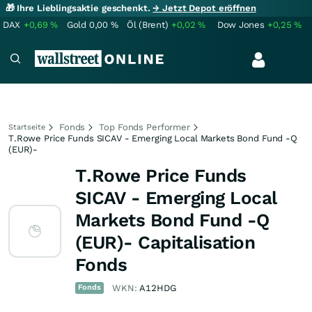
🎁 Ihre Lieblingsaktie geschenkt.
→ Jetzt Depot eröffnen
DAX
+0,69
%
Gold
0,00
%
Öl (Brent)
+0,02
%
Dow Jones
+0,25
%
Fonds
Top Fonds Performer
Startseite
T.Rowe Price Funds SICAV - Emerging Local Markets Bond Fund -Q
(EUR)-
T.Rowe Price Funds
SICAV - Emerging Local
Markets Bond Fund -Q
(EUR)- Capitalisation
Fonds
Fonds
WKN:
A12HDG