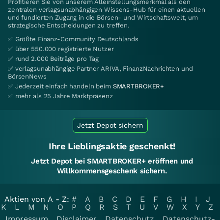
Profitieren Sie von unserem Alleinstellungsmerkmal als den
zentralen verlagsunabhängigen Wissens-Hub für einen aktuellen
und fundierten Zugang in die Börsen- und Wirtschaftswelt, um
strategische Entscheidungen zu treffen.
✅ Größte Finanz-Community Deutschlands
✅ über 550.000 registrierte Nutzer
✅ rund 2.000 Beiträge pro Tag
✅ verlagsunabhängige Partner ARIVA, FinanzNachrichten und
BörsenNews
✅ Jederzeit einfach handeln beim
SMARTBROKER+
✅ mehr als 25 Jahre Marktpräsenz
Jetzt Depot sichern
Ihre Lieblingsaktie geschenkt!
Jetzt Depot bei SMARTBROKER+ eröffnen und
Willkommensgeschenk sichern.
Aktien von A - Z:
#
A
B
C
D
E
F
G
H
I
J
K
L
M
N
O
P
Q
R
S
T
U
V
W
X
Y
Z
Impressum
Disclaimer
Datenschutz
Datenschutz-