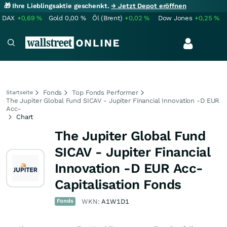
🎁 Ihre Lieblingsaktie geschenkt.
→ Jetzt Depot eröffnen
DAX
+0,69
%
Gold
0,00
%
Öl (Brent)
+0,02
%
Dow Jones
+0,25
%
Fonds
Top Fonds Performer
Startseite
The Jupiter Global Fund SICAV - Jupiter Financial Innovation -D EUR
Acc-
Chart
The Jupiter Global Fund
SICAV - Jupiter Financial
Innovation -D EUR Acc-
Capitalisation Fonds
Fonds
WKN:
A1W1D1