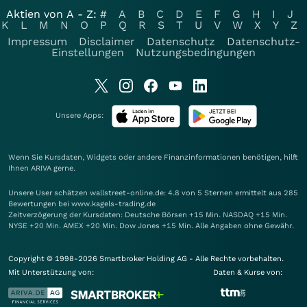
Aktien von A - Z:
#
A
B
C
D
E
F
G
H
I
J
K
L
M
N
O
P
Q
R
S
T
U
V
W
X
Y
Z
Impressum
Disclaimer
Datenschutz
Datenschutz-
Einstellungen
Nutzungsbedingungen
Unsere Apps:
Wenn Sie Kursdaten, Widgets oder andere Finanzinformationen benötigen, hilft
Ihnen
ARIVA
gerne.
Unsere User schätzen wallstreet-online.de: 4.8 von 5 Sternen ermittelt aus 285
Bewertungen bei www.kagels-trading.de
Zeitverzögerung der Kursdaten: Deutsche Börsen +15 Min. NASDAQ +15 Min.
NYSE +20 Min. AMEX +20 Min. Dow Jones +15 Min. Alle Angaben ohne Gewähr.
Copyright © 1998-2026 Smartbroker Holding AG - Alle Rechte vorbehalten.
Mit Unterstützung von:
Daten & Kurse von: