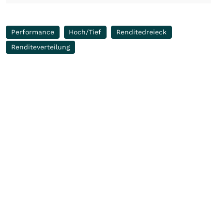
Performance
Hoch/Tief
Renditedreieck
Renditeverteilung