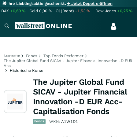
🎁 Ihre Lieblingsaktie geschenkt.
→ Jetzt Depot eröffnen
DAX
+0,69
%
Gold
0,00
%
Öl (Brent)
-1,53
%
Dow Jones
+0,25
%
Fonds
Top Fonds Performer
Startseite
The Jupiter Global Fund SICAV - Jupiter Financial Innovation -D EUR
Acc-
Historische Kurse
The Jupiter Global Fund
SICAV - Jupiter Financial
Innovation -D EUR Acc-
Capitalisation Fonds
Fonds
WKN:
A1W1D1