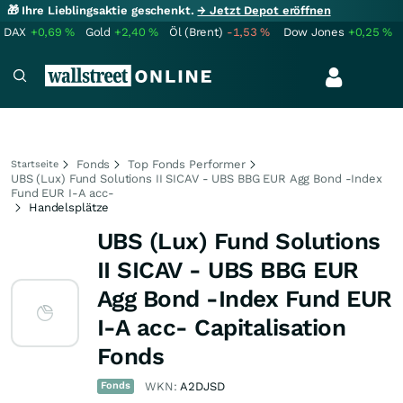
🎁 Ihre Lieblingsaktie geschenkt.
→ Jetzt Depot eröffnen
DAX
+0,69
%
Gold
+2,40
%
Öl (Brent)
-1,53
%
Dow Jones
+0,25
%
Fonds
Top Fonds Performer
Startseite
UBS (Lux) Fund Solutions II SICAV - UBS BBG EUR Agg Bond -Index
Fund EUR I-A acc-
Handelsplätze
UBS (Lux) Fund Solutions
II SICAV - UBS BBG EUR
Agg Bond -Index Fund EUR
I-A acc- Capitalisation
Fonds
Fonds
WKN:
A2DJSD