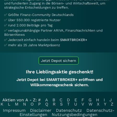
und fundierten Zugang in die Börsen- und Wirtschaftswelt, um
strategische Entscheidungen zu treffen.
✅ Größte Finanz-Community Deutschlands
✅ über 550.000 registrierte Nutzer
✅ rund 2.000 Beiträge pro Tag
✅ verlagsunabhängige Partner ARIVA, FinanzNachrichten und
BörsenNews
✅ Jederzeit einfach handeln beim
SMARTBROKER+
✅ mehr als 25 Jahre Marktpräsenz
Jetzt Depot sichern
Ihre Lieblingsaktie geschenkt!
Jetzt Depot bei SMARTBROKER+ eröffnen und
Willkommensgeschenk sichern.
Aktien von A - Z:
#
A
B
C
D
E
F
G
H
I
J
K
L
M
N
O
P
Q
R
S
T
U
V
W
X
Y
Z
Impressum
Disclaimer
Datenschutz
Datenschutz-
Einstellungen
Nutzungsbedingungen