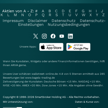
Aktien von A - Z:
#
A
B
C
D
E
F
G
H
I
J
K
L
M
N
O
P
Q
R
S
T
U
V
W
X
Y
Z
Impressum
Disclaimer
Datenschutz
Datenschutz-
Einstellungen
Nutzungsbedingungen
Unsere Apps:
Wenn Sie Kursdaten, Widgets oder andere Finanzinformationen benötigen, hilft
Ihnen
ARIVA
gerne.
Unsere User schätzen wallstreet-online.de: 4.8 von 5 Sternen ermittelt aus 285
Bewertungen bei www.kagels-trading.de
Zeitverzögerung der Kursdaten: Deutsche Börsen +15 Min. NASDAQ +15 Min.
NYSE +20 Min. AMEX +20 Min. Dow Jones +15 Min. Alle Angaben ohne Gewähr.
Copyright © 1998-2026 Smartbroker Holding AG - Alle Rechte vorbehalten.
Mit Unterstützung von:
Daten & Kurse von: