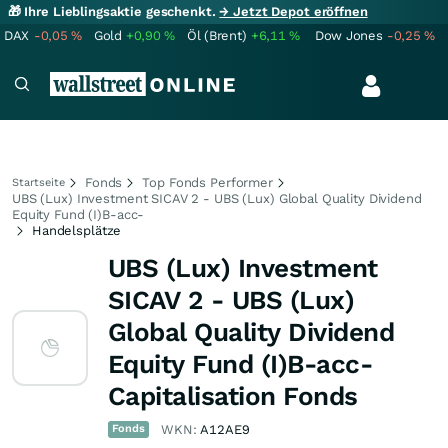
🎁 Ihre Lieblingsaktie geschenkt.
→ Jetzt Depot eröffnen
DAX
-0,05
%
Gold
+0,90
%
Öl (Brent)
+6,11
%
Dow Jones
-0,25
%
Fonds
Top Fonds Performer
Startseite
UBS (Lux) Investment SICAV 2 - UBS (Lux) Global Quality Dividend
Equity Fund (I)B-acc-
Handelsplätze
UBS (Lux) Investment
SICAV 2 - UBS (Lux)
Global Quality Dividend
Equity Fund (I)B-acc-
Capitalisation Fonds
Fonds
WKN:
A12AE9