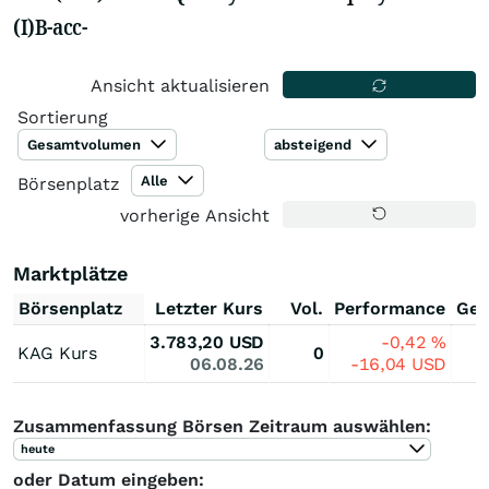
(I)B-acc-
Ansicht aktualisieren
Sortierung
Gesamtvolumen
absteigend
Alle
Börsenplatz
vorherige Ansicht
Marktplätze
Börsenplatz
Letzter Kurs
Vol.
Performance
Ges
3.783,20
USD
-0,42
%
KAG Kurs
0
06.08.26
-16,04
USD
Zusammenfassung Börsen Zeitraum auswählen:
heute
oder Datum eingeben: