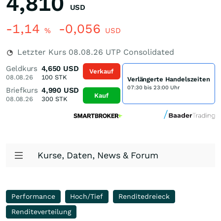
4,810
USD
-1,14
-0,056
%
USD
Letzter Kurs
08.08.26
UTP Consolidated
Geldkurs
4,650
USD
Verkauf
08.08.26
100
STK
Verlängerte Handelszeiten
07:30 bis 23:00 Uhr
Briefkurs
4,990
USD
Kauf
08.08.26
300
STK
Kurse, Daten, News & Forum
Performance
Hoch/Tief
Renditedreieck
Renditeverteilung