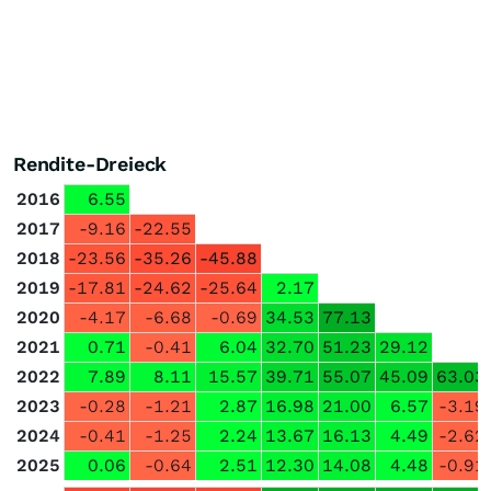
Rendite-Dreieck
2016
6.55
2017
-9.16
-22.55
2018
-23.56
-35.26
-45.88
2019
-17.81
-24.62
-25.64
2.17
2020
-4.17
-6.68
-0.69
34.53
77.13
2021
0.71
-0.41
6.04
32.70
51.23
29.12
2022
7.89
8.11
15.57
39.71
55.07
45.09
63.03
2023
-0.28
-1.21
2.87
16.98
21.00
6.57
-3.19
2024
-0.41
-1.25
2.24
13.67
16.13
4.49
-2.62
2025
0.06
-0.64
2.51
12.30
14.08
4.48
-0.91