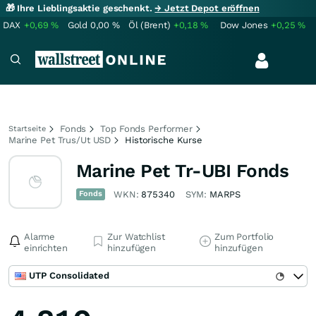
🎁 Ihre Lieblingsaktie geschenkt.
→ Jetzt Depot eröffnen
DAX
+0,69
%
Gold
0,00
%
Öl (Brent)
+0,18
%
Dow Jones
+0,25
%
Fonds
Top Fonds Performer
Startseite
Marine Pet Trus/Ut USD
Historische Kurse
Marine Pet Tr-UBI Fonds
Fonds
WKN:
875340
SYM:
MARPS
Alarme
Zur Watchlist
Zum Portfolio
einrichten
hinzufügen
hinzufügen
UTP Consolidated