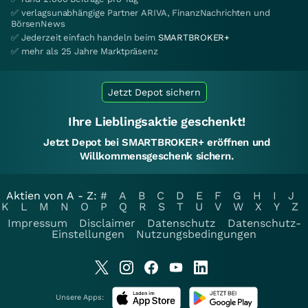
✅ verlagsunabhängige Partner ARIVA, FinanzNachrichten und
BörsenNews
✅ Jederzeit einfach handeln beim
SMARTBROKER+
✅ mehr als 25 Jahre Marktpräsenz
Jetzt Depot sichern
Ihre Lieblingsaktie geschenkt!
Jetzt Depot bei SMARTBROKER+ eröffnen und
Willkommensgeschenk sichern.
Aktien von A - Z:
#
A
B
C
D
E
F
G
H
I
J
K
L
M
N
O
P
Q
R
S
T
U
V
W
X
Y
Z
Impressum
Disclaimer
Datenschutz
Datenschutz-
Einstellungen
Nutzungsbedingungen
Unsere Apps: