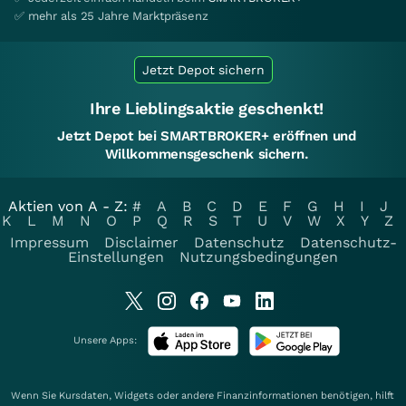
✅ mehr als 25 Jahre Marktpräsenz
Jetzt Depot sichern
Ihre Lieblingsaktie geschenkt!
Jetzt Depot bei SMARTBROKER+ eröffnen und
Willkommensgeschenk sichern.
Aktien von A - Z:
#
A
B
C
D
E
F
G
H
I
J
K
L
M
N
O
P
Q
R
S
T
U
V
W
X
Y
Z
Impressum
Disclaimer
Datenschutz
Datenschutz-
Einstellungen
Nutzungsbedingungen
Unsere Apps:
Wenn Sie Kursdaten, Widgets oder andere Finanzinformationen benötigen, hilft