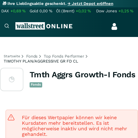
🎁 Ihre Lieblingsaktie geschenkt.
→ Jetzt Depot eröffnen
DAX
+0,69
%
Gold
0,00
%
Öl (Brent)
+0,02
%
Dow Jones
+0,25
%
Fonds
Top Fonds Performer
Startseite
TIMOTHY PLAN/AGGRESSIVE GR FD CL
Tmth Aggrs Growth-I Fonds
Fonds
Für dieses Wertpapier können wir keine
Kursdaten mehr bereitstellen. Es ist
möglicherweise inaktiv und wird nicht mehr
gehandelt.