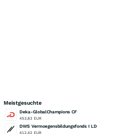
Meistgesuchte
Deka-GlobalChampions CF
453,83
EUR
DWS Vermoegensbildungsfonds I LD
412,42
EUR