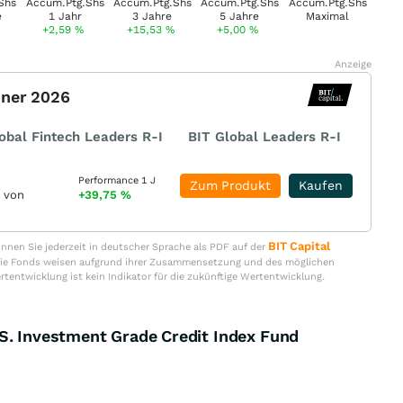
+2,59
%
+15,53
%
+5,00
%
Anzeige
nner 2026
obal Fintech Leaders R-I
BIT Global Leaders R-I
Performance 1 J
Zum Produkt
Kaufen
r von
+39,75
%
BIT Capital
nen Sie jederzeit in deutscher Sprache als PDF auf der
. Die Fonds weisen aufgrund ihrer Zusammensetzung und des möglichen
ertentwicklung ist kein Indikator für die zukünftige Wertentwicklung.
S. Investment Grade Credit Index Fund