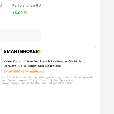
 J
Performance 5 J
+5,00
%
Keine Kompromisse bei Preis & Leistung — Ob Aktien,
Derivate, ETFs, Fonds oder Sparpläne
SMARTBROKER+ entdecken
*ab 500 EUR Ordervolumen über gettex, zzgl. marktüblicher Spreads
und Zuwendungen | ** zzgl. marktüblicher Spreads und
Zuwendungen, mögliche Steuern und ggf. SEC Gebühr