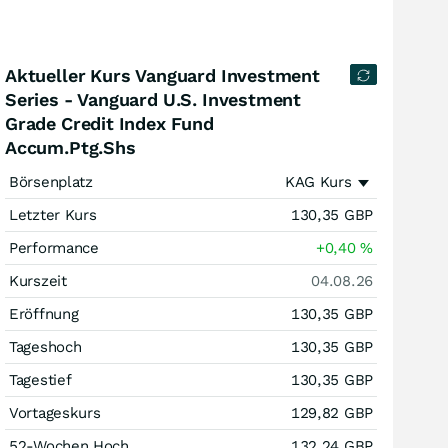
Aktueller Kurs Vanguard Investment
Series - Vanguard U.S. Investment
Grade Credit Index Fund
Accum.Ptg.Shs
Börsenplatz
KAG Kurs
Letzter Kurs
130,35
GBP
Performance
+0,40
%
Kurszeit
04.08.26
Eröffnung
130,35
GBP
Tageshoch
130,35
GBP
Tagestief
130,35
GBP
Vortageskurs
129,82
GBP
52-Wochen Hoch
132,24
GBP