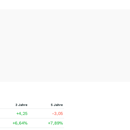
3 Jahre
5 Jahre
+4,25
-3,05
+6,64
%
+7,89
%