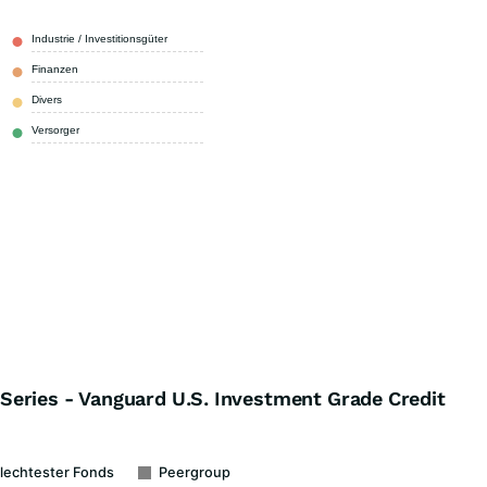
Industrie / Investitionsgüter
41,70 %
Finanzen
27,80 %
Divers
23,30 %
Versorger
7,20 %
eries - Vanguard U.S. Investment Grade Credit
lechtester Fonds
Peergroup