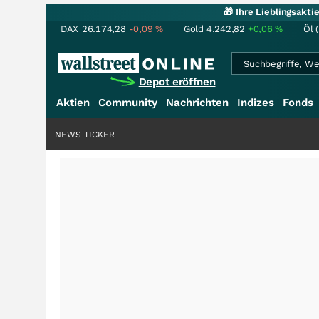
🎁 Ihre Lieblingsakt
DAX
26.174,28
-0,09
%
Gold
4.242,82
+0,06
%
Öl 
Depot eröffnen
Aktien
Community
Nachrichten
Indizes
Fonds
NEWS TICKER