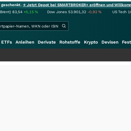
ie geschenkt.
→ Jetzt Depot bei SMARTBROKER+ eröffnen und Willkom
(Brent)
83,54
+5,15
%
Dow Jones
53.901,32
-0,92
%
US Tech 1
ETFs
Anleihen
Derivate
Rohstoffe
Krypto
Devisen
Fest