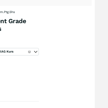
um.Ptg.Shs
ent Grade
s
KAG Kurs