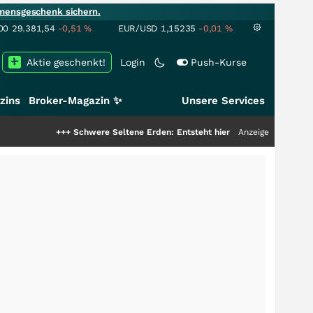
mensgeschenk sichern.
00
29.381,54
-0,51
%
EUR/USD
1,15235
-0,01
%
Aktie geschenkt!
Login
Push-Kurse
zins
Broker-Magazin ✨
Unsere Services
+++
Schwere Seltene Erden: Entsteht hier die nächste Milliardenstory?
Anzeige
++