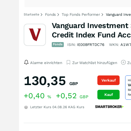
Fonds
Top Fonds Performer
Vanguard Inve
Startseite
Vanguard Investment 
Credit Index Fund Ac
Fonds
ISIN:
IE00BFRTDC76
WKN:
A1W7
Alarme einrichten
Zur Watchlist hinzufügen
Zu
130,35
Verkauf
H
GBP
V
M
+0,40
+0,52
Kauf
N
%
GBP
Letzter Kurs
04.08.26
KAG Kurs