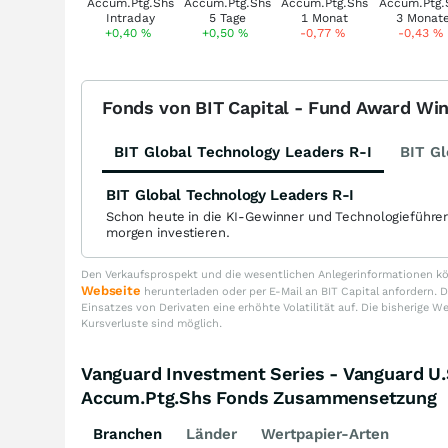
+0,40
%
+0,50
%
-0,77
%
-0,43
%
Fonds von BIT Capital - Fund Award Wi
BIT Global Technology Leaders R-I
BIT Gl
BIT Global Technology Leaders R-I
Schon heute in die KI-Gewinner und Technologieführe
morgen investieren.
Den Verkaufsprospekt und die wesentlichen Anlegerinformationen kön
Webseite
herunterladen oder per E-Mail an BIT Capital anfordern
Einsatzes von Derivaten eine erhöhte Volatilität auf. Die bisherige W
Kursverluste sind möglich.
Vanguard Investment Series - Vanguard U.
Accum.Ptg.Shs Fonds Zusammensetzung
Branchen
Länder
Wertpapier-Arten