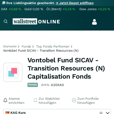
🎁 Ihre Lieblingsaktie geschenkt.
→ Jetzt Depot eröffnen
DAX
+0,69
%
Gold
0,00
%
Öl (Brent)
+0,18
%
Dow Jones
+0,25
%
Fonds
Top Fonds Performer
Startseite
Vontobel Fund SICAV - Transition Resources (N)
Vontobel Fund SICAV -
Transition Resources (N)
Capitalisation Fonds
Fonds
WKN:
A2DXA0
Alarme
Zur Watchlist
Zum Portfolio
einrichten
hinzufügen
hinzufügen
KAG Kurs