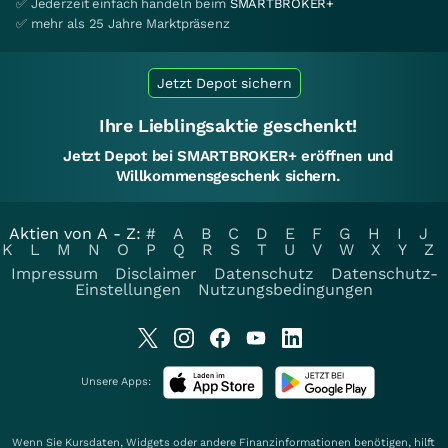
✅ Jederzeit einfach handeln beim
SMARTBROKER+
✅ mehr als 25 Jahre Marktpräsenz
Jetzt Depot sichern
Ihre Lieblingsaktie geschenkt!
Jetzt Depot bei SMARTBROKER+ eröffnen und
Willkommensgeschenk sichern.
Aktien von A - Z:
#
A
B
C
D
E
F
G
H
I
J
K
L
M
N
O
P
Q
R
S
T
U
V
W
X
Y
Z
Impressum
Disclaimer
Datenschutz
Datenschutz-
Einstellungen
Nutzungsbedingungen
Unsere Apps:
Wenn Sie Kursdaten, Widgets oder andere Finanzinformationen benötigen, hilft