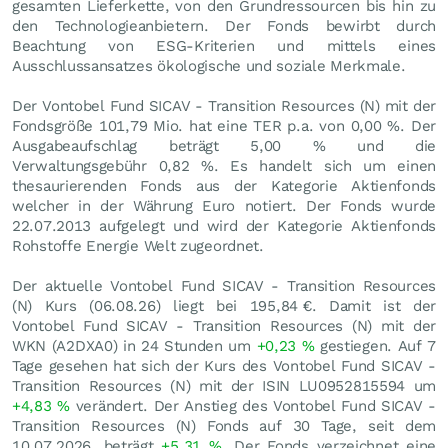
gesamten Lieferkette, von den Grundressourcen bis hin zu
den Technologieanbietern. Der Fonds bewirbt durch
Beachtung von ESG-Kriterien und mittels eines
Ausschlussansatzes ökologische und soziale Merkmale.
Der Vontobel Fund SICAV - Transition Resources (N) mit der
Fondsgröße 101,79 Mio. hat eine TER p.a. von 0,00 %. Der
Ausgabeaufschlag beträgt 5,00 % und die
Verwaltungsgebühr 0,82 %. Es handelt sich um einen
thesaurierenden Fonds aus der Kategorie Aktienfonds
welcher in der Währung Euro notiert. Der Fonds wurde
22.07.2013 aufgelegt und wird der Kategorie Aktienfonds
Rohstoffe Energie Welt zugeordnet.
Der aktuelle Vontobel Fund SICAV - Transition Resources
(N) Kurs (
06.08.26
) liegt bei 195,84
€
. Damit ist der
Vontobel Fund SICAV - Transition Resources (N) mit der
WKN (A2DXA0) in 24 Stunden um
+0,23
%
gestiegen. Auf 7
Tage gesehen hat sich der Kurs des Vontobel Fund SICAV -
Transition Resources (N) mit der ISIN LU0952815594 um
+4,83
%
verändert. Der Anstieg des Vontobel Fund SICAV -
Transition Resources (N) Fonds auf 30 Tage, seit dem
10.07.2026, beträgt
+5,31
%
. Der Fonds verzeichnet eine