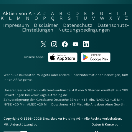
Aktien von A - Z:
#
A
B
C
D
E
F
G
H
I
J
K
L
M
N
O
P
Q
R
S
T
U
V
W
X
Y
Z
Impressum
Disclaimer
Datenschutz
Datenschutz-
Einstellungen
Nutzungsbedingungen
Unsere Apps:
Wenn Sie Kursdaten, Widgets oder andere Finanzinformationen benötigen, hilft
Ihnen
ARIVA
gerne.
Unsere User schätzen wallstreet-online.de: 4.8 von 5 Sternen ermittelt aus 285
Bewertungen bei www.kagels-trading.de
Zeitverzögerung der Kursdaten: Deutsche Börsen +15 Min. NASDAQ +15 Min.
NYSE +20 Min. AMEX +20 Min. Dow Jones +15 Min. Alle Angaben ohne Gewähr.
Copyright © 1998-2026 Smartbroker Holding AG - Alle Rechte vorbehalten.
Mit Unterstützung von:
Daten & Kurse von: