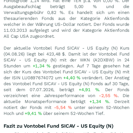
Fondsgröße 1,14 Mrd. hat eine TER p.a. von 0,00 %. Der
Ausgabeaufschlag beträgt 5,00 % und die
Verwaltungsgebühr 0,82 %. Es handelt sich um einen
thesaurierenden Fonds aus der Kategorie Aktienfonds
welcher in der Währung US-Dollar notiert. Der Fonds wurde
11.03.2013 aufgelegt und wird der Kategorie Aktienfonds
All Cap USA zugeordnet.
Der aktuelle Vontobel Fund SICAV - US Equity (N) Kurs
(
04.08.26
) liegt bei 423,48
$
. Damit ist der Vontobel Fund
SICAV - US Equity (N) mit der WKN (A2DXBW) in 24
Stunden um
+1,34
%
gestiegen. Auf 7 Tage gesehen hat
sich der Kurs des Vontobel Fund SICAV - US Equity (N) mit
der ISIN LU0897674072 um
+4,40
%
verändert. Der Anstieg
des Vontobel Fund SICAV - US Equity (N) Fonds auf 30 Tage,
seit dem 07.07.2026, beträgt
+4,91
%
. Der Fonds
verzeichnet eine Jahresperformance von
-2,55
%
. Die
aktuelle Monatsperformance beträgt
+1,34
%
. Derzeit
notiert der Fonds mit
-5,54
%
unter seinem 52-Wochen
Hoch und
+9,41
%
über seinem 52-Wochen Tief.
Fazit zu Vontobel Fund SICAV - US Equity (N)