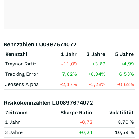
Kennzahlen LU0897674072
Kennzahl
1 Jahr
3 Jahre
5 Jahre
Treynor Ratio
-11,09
+3,69
+4,99
Tracking Error
+7,62
%
+6,94
%
+6,53
%
Jensens Alpha
-2,17
%
-1,28
%
-0,62
%
Risikokennzahlen LU0897674072
Zeitraum
Sharpe Ratio
Volatilität
1 Jahr
-0,73
8,70 %
3 Jahre
+0,24
10,59 %