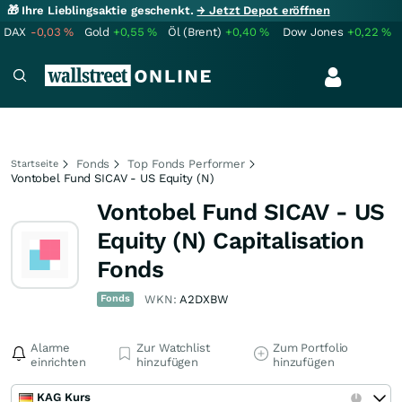
🎁 Ihre Lieblingsaktie geschenkt.
→ Jetzt Depot eröffnen
DAX
-0,03
%
Gold
+0,55
%
Öl (Brent)
+0,40
%
Dow Jones
+0,22
%
Fonds
Top Fonds Performer
Startseite
Vontobel Fund SICAV - US Equity (N)
Vontobel Fund SICAV - US
Equity (N) Capitalisation
Fonds
Fonds
WKN:
A2DXBW
Alarme
Zur Watchlist
Zum Portfolio
einrichten
hinzufügen
hinzufügen
KAG Kurs