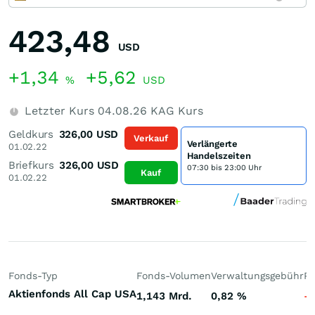
423,48
USD
+1,34
+5,62
%
USD
Letzter Kurs
04.08.26
KAG Kurs
Geldkurs
326,00
USD
Verkauf
Verlängerte
01.02.22
Handelszeiten
Briefkurs
326,00
USD
07:30 bis 23:00 Uhr
Kauf
01.02.22
Fonds-Typ
Fonds-Volumen
Verwaltungsgebühr
Pe
Aktienfonds All Cap USA
1,143 Mrd.
0,82
%
-