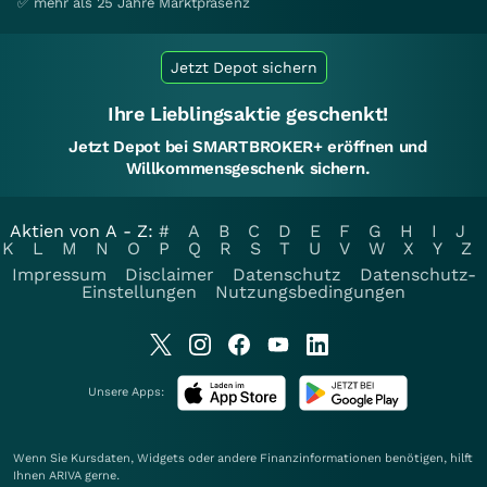
✅ mehr als 25 Jahre Marktpräsenz
Jetzt Depot sichern
Ihre Lieblingsaktie geschenkt!
Jetzt Depot bei SMARTBROKER+ eröffnen und
Willkommensgeschenk sichern.
Aktien von A - Z:
#
A
B
C
D
E
F
G
H
I
J
K
L
M
N
O
P
Q
R
S
T
U
V
W
X
Y
Z
Impressum
Disclaimer
Datenschutz
Datenschutz-
Einstellungen
Nutzungsbedingungen
Unsere Apps:
Wenn Sie Kursdaten, Widgets oder andere Finanzinformationen benötigen, hilft
Ihnen
ARIVA
gerne.