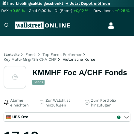
🎁 Ihre Lieblingsaktie geschenkt.
→ Jetzt Depot eröffnen
DAX
+0,69
%
Gold
0,00
%
Öl (Brent)
+0,02
%
Dow Jones
+0,25
%
Fonds
Top Fonds Performer
Startseite
Key Multi-Mngr/Sh Cl-A CHF
Historische Kurse
KMMHF Foc A/CHF Fonds
Fonds
Alarme
Zur Watchlist
Zum Portfolio
einrichten
hinzufügen
hinzufügen
UBS Otc