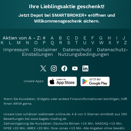
Ihre Lieblingsaktie geschenkt!
Jetzt Depot bei SMARTBROKER+ eröffnen und
Willkommensgeschenk sichern.
Aktien von A - Z:
#
A
B
C
D
E
F
G
H
I
J
K
L
M
N
O
P
Q
R
S
T
U
V
W
X
Y
Z
Impressum
Disclaimer
Datenschutz
Datenschutz-
Einstellungen
Nutzungsbedingungen
Unsere Apps:
Wenn Sie Kursdaten, Widgets oder andere Finanzinformationen benötigen, hilft
Ihnen
ARIVA
gerne.
Unsere User schätzen wallstreet-online.de: 4.8 von 5 Sternen ermittelt aus 285
Bewertungen bei www.kagels-trading.de
Zeitverzögerung der Kursdaten: Deutsche Börsen +15 Min. NASDAQ +15 Min.
NYSE +20 Min. AMEX +20 Min. Dow Jones +15 Min. Alle Angaben ohne Gewähr.