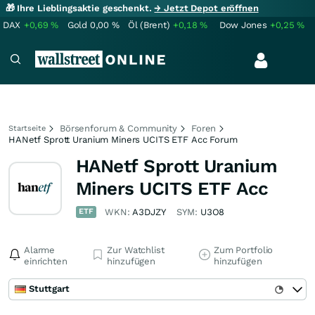
🎁 Ihre Lieblingsaktie geschenkt.
→ Jetzt Depot eröffnen
DAX
+0,69
%
Gold
0,00
%
Öl (Brent)
+0,18
%
Dow Jones
+0,25
%
Börsenforum & Community
Foren
Startseite
HANetf Sprott Uranium Miners UCITS ETF Acc Forum
HANetf Sprott Uranium
Miners UCITS ETF Acc
ETF
WKN:
A3DJZY
SYM:
U3O8
Alarme
Zur Watchlist
Zum Portfolio
einrichten
hinzufügen
hinzufügen
Stuttgart