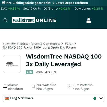
🎁 Ihre Lieblingsaktie geschenkt.
→ Jetzt Depot eröffnen
DAX
+0,69
%
Gold
0,00
%
Öl (Brent)
+0,02
%
Dow Jones
+0,25
%
Börsenforum & Community
Foren
Startseite
NASDAQ 100 Faktor 3,00x Long Open End Forum
WisdomTree NASDAQ 100
3x Daily Leveraged
ETN
WKN:
A3GL7E
Alarme
Zur Watchlist
Zum Portfolio
einrichten
hinzufügen
hinzufügen
Lang & Schwarz