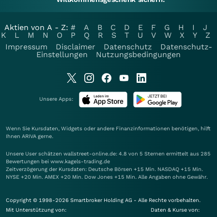
Aktien von A - Z:
#
A
B
C
D
E
F
G
H
I
J
K
L
M
N
O
P
Q
R
S
T
U
V
W
X
Y
Z
Impressum
Disclaimer
Datenschutz
Datenschutz-
Einstellungen
Nutzungsbedingungen
Unsere Apps:
Wenn Sie Kursdaten, Widgets oder andere Finanzinformationen benötigen, hilft
Ihnen
ARIVA
gerne.
Unsere User schätzen wallstreet-online.de: 4.8 von 5 Sternen ermittelt aus 285
Bewertungen bei www.kagels-trading.de
Zeitverzögerung der Kursdaten: Deutsche Börsen +15 Min. NASDAQ +15 Min.
NYSE +20 Min. AMEX +20 Min. Dow Jones +15 Min. Alle Angaben ohne Gewähr.
Copyright © 1998-2026 Smartbroker Holding AG - Alle Rechte vorbehalten.
Mit Unterstützung von:
Daten & Kurse von: