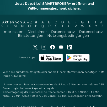
Jetzt Depot bei SMARTBROKER+ eröffnen und
Willkommensgeschenk sichern.
Aktien von A - Z:
#
A
B
C
D
E
F
G
H
I
J
K
L
M
N
O
P
Q
R
S
T
U
V
W
X
Y
Z
Impressum
Disclaimer
Datenschutz
Datenschutz-
Einstellungen
Nutzungsbedingungen
Unsere Apps:
Wenn Sie Kursdaten, Widgets oder andere Finanzinformationen benötigen, hilft
Ihnen
ARIVA
gerne.
Unsere User schätzen wallstreet-online.de: 4.8 von 5 Sternen ermittelt aus 285
Bewertungen bei www.kagels-trading.de
Zeitverzögerung der Kursdaten: Deutsche Börsen +15 Min. NASDAQ +15 Min.
NYSE +20 Min. AMEX +20 Min. Dow Jones +15 Min. Alle Angaben ohne Gewähr.