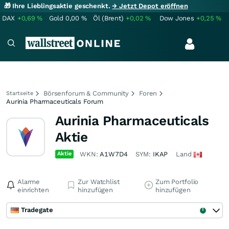
🎁 Ihre Lieblingsaktie geschenkt.
→ Jetzt Depot eröffnen
DAX
+0,69
%
Gold
0,00
%
Öl (Brent)
+0,02
%
Dow Jones
+0,25
%
Börsenforum & Community
Foren
Startseite
Aurinia Pharmaceuticals Forum
Aurinia Pharmaceuticals
Aktie
Aktie
WKN:
A1W7D4
SYM:
IKAP
Land
Alarme
Zur Watchlist
Zum Portfolio
einrichten
hinzufügen
hinzufügen
Tradegate