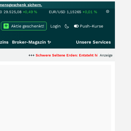
mensgeschenk sichern.
00
29.525,08
+0,49
%
EUR/USD
1,15265
+0,01
%
Aktie geschenkt!
Login
Push-Kurse
zins
Broker-Magazin ✨
Unsere Services
+++
Schwere Seltene Erden: Entsteht hier die nächste Milliardenst
Anzeige