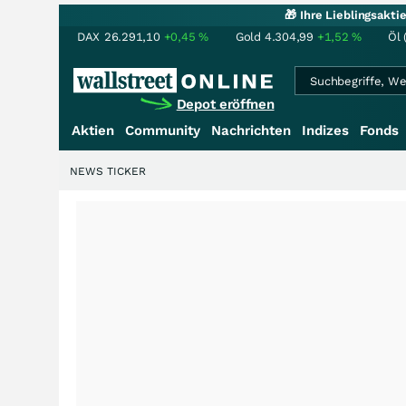
🎁 Ihre Lieblingsakt
DAX
26.291,10
+0,45
%
Gold
4.304,99
+1,52
%
Öl 
Depot eröffnen
Aktien
Community
Nachrichten
Indizes
Fonds
NEWS TICKER