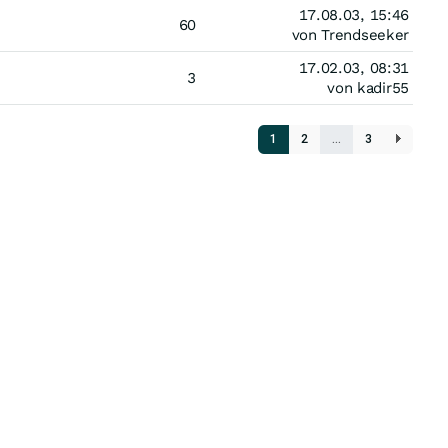
17.08.03, 15:46
60
von Trendseeker
17.02.03, 08:31
3
von kadir55
1
2
…
3