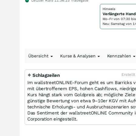
Letzter Kurs
11:36:23
Tradegate
Hinweis
Verlängerte Hand
Mo-Fr von
07:30 bi
Neu: Samstag von 14
Übersicht
Kurse & Analysen
Kennzahlen
Erstell
✧ Schlagzeilen
Im wallstreetONLINE-Forum geht es um Barricks vo
mit übertroffenem EPS, hohen Cashflows, niedrige
Kurs hängt stark vom Goldpreis ab; mögliche Ziele 
günstige Bewertung von etwa 9–10er KGV mit Aufw
technische Erholungs- und Ausbruchsszenarien so
Das Sentiment der wallstreetONLINE Community 
Corporation eingestellt.