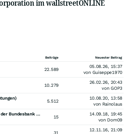
Corporation im wallstreetONLINE
Beiträge
Neuester Beitrag
05.08.26, 15:37
22.589
von Guiseppe1970
26.02.26, 20:43
10.279
von GOP3
htungen)
10.08.20, 13:58
5.512
von Rainolaus
Armes rückständiges Deutschland: Der Goldschatz der Bundesbank vernichtet Milliarden
14.09.18, 19:45
15
von Dom09
12.11.16, 21:09
31