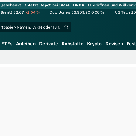
ie geschenkt.
→ Jetzt Depot bei SMARTBROKER+ eröffnen und Willkom
(Brent)
82,67
-1,04
%
Dow Jones
53.903,90
0,00
%
US Tech 1
ETFs
Anleihen
Derivate
Rohstoffe
Krypto
Devisen
Fest