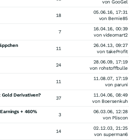
von GooGel
05.06.16, 17:31
18
von Bernie85
16.04.16, 00:39
7
von videomart2
hnäppchen
26.04.13, 09:27
11
von takeProfit
28.06.09, 17:19
24
von rohstoffbulle
11.08.07, 17:19
11
von paruni
it Gold Derivativen?
11.04.06, 08:49
37
von Boersenkuh
 Earnings + 460%
06.03.06, 12:28
3
von Pliscon
02.12.03, 21:25
14
von superman6