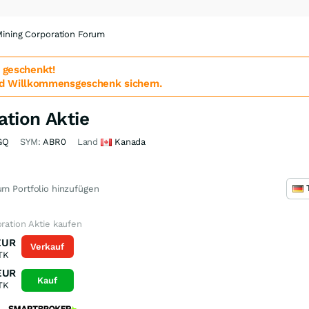
Mining Corporation Forum
geschenkt!
d Willkommensgeschenk sichern.
ation Aktie
GQ
SYM:
ABR0
Land
Kanada
m Portfolio hinzufügen
oration Aktie kaufen
EUR
Verkauf
TK
EUR
Kauf
TK