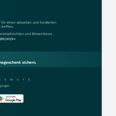
für einen aktuellen und fundierten
 treffen.
nanzNachrichten und BörsenNews
BROKER+
sgeschenk sichern.
U
V
W
X
Y
Z
gungen