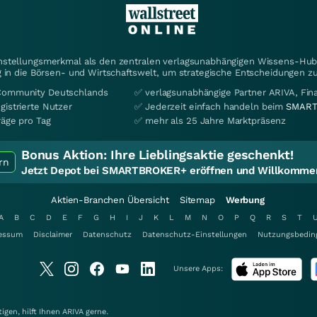
instellungsmerkmal als den zentralen verlagsunabhängigen Wissens-Hub 
 in die Börsen- und Wirtschaftswelt, um strategische Entscheidungen zu
Community Deutschlands
✅ verlagsunabhängige Partner ARIVA, Fi
gistrierte Nutzer
✅ Jederzeit einfach handeln beim
SMART
räge pro Tag
✅ mehr als 25 Jahre Marktpräsenz
Bonus Aktion:
Ihre Lieblingsaktie geschenkt!
rn
Jetzt Depot bei SMARTBROKER+ eröffnen und Willkommen
Aktien-Branchen Übersicht
Sitemap
Werbung
A
B
C
D
E
F
G
H
I
J
K
L
M
N
O
P
Q
R
S
T
essum
Disclaimer
Datenschutz
Datenschutz-Einstellungen
Nutzungsbedin
Unsere Apps:
gen, hilft Ihnen
ARIVA
gerne.