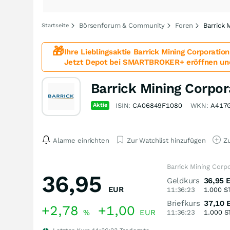
Börsenforum & Community
Foren
Barrick 
Startseite
🎁
Ihre Lieblingsaktie
Barrick Mining Corporation
Jetzt Depot bei SMARTBROKER+ eröffnen un
Barrick Mining Corpor
Aktie
ISIN:
CA06849F1080
WKN:
A417
Alarme einrichten
Zur Watchlist hinzufügen
Zu
Barrick Mining Corp
36,95
Geldkurs
36,95
EUR
11:36:23
1.000
S
Briefkurs
37,10
+2,78
+1,00
%
EUR
11:36:23
1.000
S