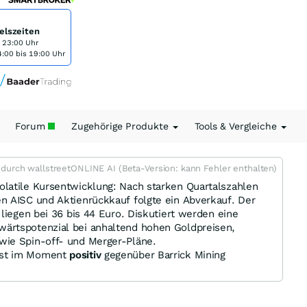
elszeiten
s 23:00 Uhr
:00 bis 19:00 Uhr
Forum
Zugehörige Produkte
Tools & Vergleiche
t durch wallstreetONLINE AI (Beta-Version: kann Fehler enthalten)
latile Kursentwicklung: Nach starken Quartalszahlen
n AISC und Aktienrückkauf folgte ein Abverkauf. Der
liegen bei 36 bis 44 Euro. Diskutiert werden eine
ärtspotenzial bei anhaltend hohen Goldpreisen,
wie Spin-off- und Merger-Pläne.
ist im Moment
positiv
gegenüber Barrick Mining