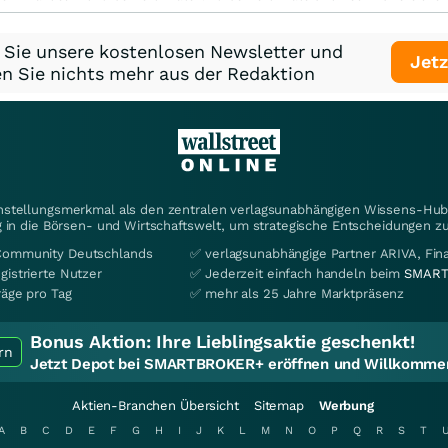
 Sie unsere kostenlosen Newsletter und
Jetz
n Sie nichts mehr aus der Redaktion
instellungsmerkmal als den zentralen verlagsunabhängigen Wissens-Hub 
 in die Börsen- und Wirtschaftswelt, um strategische Entscheidungen zu
Community Deutschlands
✅ verlagsunabhängige Partner ARIVA, Fi
gistrierte Nutzer
✅ Jederzeit einfach handeln beim
SMART
räge pro Tag
✅ mehr als 25 Jahre Marktpräsenz
Bonus Aktion:
Ihre Lieblingsaktie geschenkt!
rn
Jetzt Depot bei SMARTBROKER+ eröffnen und Willkommen
Aktien-Branchen Übersicht
Sitemap
Werbung
A
B
C
D
E
F
G
H
I
J
K
L
M
N
O
P
Q
R
S
T