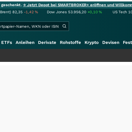
ie geschenkt.
→ Jetzt Depot bei SMARTBROKER+ eröffnen und Willkom
(Brent)
82,35
-1,42
%
Dow Jones
53.956,20
+0,10
%
US Tech 1
ETFs
Anleihen
Derivate
Rohstoffe
Krypto
Devisen
Fest