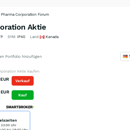
 Pharma Corporation Forum
ration Aktie
TP
SYM:
IP40
Land
Kanada
m Portfolio hinzufügen
poration Aktie kaufen
EUR
Verkauf
K
EUR
Kauf
K
elszeiten
s 23:00 Uhr
:00 bis 19:00 Uhr