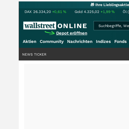
🎁 Ihre Lieblingsakt
DAX
26.334,20
+0,61
%
Gold
4.325,02
+1,99
%
Öl 
Depot eröffnen
Aktien
Community
Nachrichten
Indizes
Fonds
NEWS TICKER