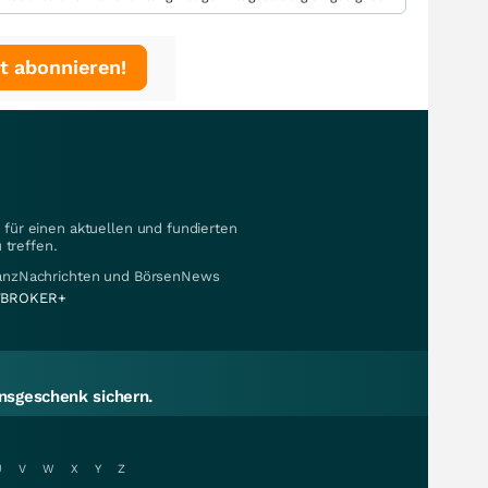
t abonnieren!
für einen aktuellen und fundierten
 treffen.
nanzNachrichten und BörsenNews
BROKER+
sgeschenk sichern.
U
V
W
X
Y
Z