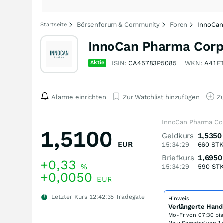
Börsenforum & Community
Foren
InnoCan
Startseite
InnoCan Pharma Corpo
Aktie
ISIN:
CA45783P5085
WKN:
A41F
Alarme einrichten
Zur Watchlist hinzufügen
Zu
InnoCan Pharma Cor
1,5100
Geldkurs
1,5350
EUR
15:34:29
660
ST
Briefkurs
1,6950
+0,33
%
15:34:29
590
ST
+0,0050
EUR
Letzter Kurs
12:42:35
Tradegate
Hinweis
Verlängerte Hand
Mo-Fr von
07:30 bi
Neu: Samstag von 14