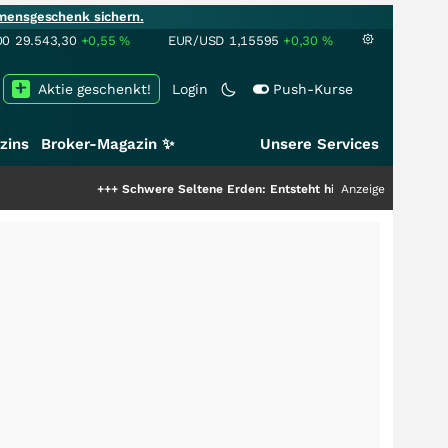
mensgeschenk sichern.
00
29.543,30
+0,55
%
EUR/USD
1,15595
+0,30
%
Aktie geschenkt!
Login
Push-Kurse
zins
Broker-Magazin ✨
Unsere Services
+++
Schwere Seltene Erden: Entsteht hier die nächste Milliardenstor
Anzeige