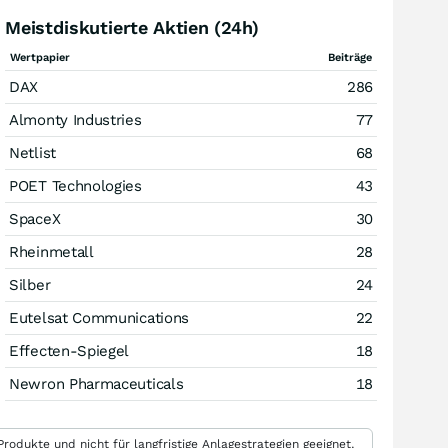
Meistdiskutierte Aktien (24h)
Wertpapier
Beiträge
DAX
286
Almonty Industries
77
Netlist
68
POET Technologies
43
SpaceX
30
Rheinmetall
28
Silber
24
Eutelsat Communications
22
Effecten-Spiegel
18
Newron Pharmaceuticals
18
rodukte und nicht für langfristige Anlagestrategien geeignet.