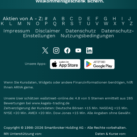
Willkommensgeschenk sichern.
Aktien von A - Z:
#
A
B
C
D
E
F
G
H
I
J
K
L
M
N
O
P
Q
R
S
T
U
V
W
X
Y
Z
Impressum
Disclaimer
Datenschutz
Datenschutz-
Einstellungen
Nutzungsbedingungen
Unsere Apps:
Wenn Sie Kursdaten, Widgets oder andere Finanzinformationen benötigen, hilft
Ihnen
ARIVA
gerne.
Unsere User schätzen wallstreet-online.de: 4.8 von 5 Sternen ermittelt aus 285
Bewertungen bei www.kagels-trading.de
Zeitverzögerung der Kursdaten: Deutsche Börsen +15 Min. NASDAQ +15 Min.
NYSE +20 Min. AMEX +20 Min. Dow Jones +15 Min. Alle Angaben ohne Gewähr.
Copyright © 1998-2026 Smartbroker Holding AG - Alle Rechte vorbehalten.
Mit Unterstützung von:
Daten & Kurse von: