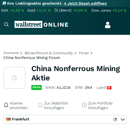
🎁 Ihre Lieblingsaktie geschenkt.
→ Jetzt Depot eröffnen
DAX
+0,48
%
Gold
+2,31
%
Öl (Brent)
+0,04
%
Dow Jones
+0,14
%
Börsenforum & Community
Foren
Startseite
China Nonferrous Mining Forum
China Nonferrous Mining
Aktie
Aktie
WKN:
A1JZ16
SYM:
3N4
Land
Alarme
Zur Watchlist
Zum Portfolio
einrichten
hinzufügen
hinzufügen
Frankfurt