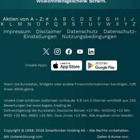
Willkommensgeschenk sichern.
Aktien von A - Z:
#
A
B
C
D
E
F
G
H
I
J
K
L
M
N
O
P
Q
R
S
T
U
V
W
X
Y
Z
Impressum
Disclaimer
Datenschutz
Datenschutz-
Einstellungen
Nutzungsbedingungen
Unsere Apps:
Wenn Sie Kursdaten, Widgets oder andere Finanzinformationen benötigen, hilft
Ihnen
ARIVA
gerne.
Unsere User schätzen wallstreet-online.de: 4.8 von 5 Sternen ermittelt aus 285
Bewertungen bei www.kagels-trading.de
Zeitverzögerung der Kursdaten: Deutsche Börsen +15 Min. NASDAQ +15 Min.
NYSE +20 Min. AMEX +20 Min. Dow Jones +15 Min. Alle Angaben ohne Gewähr.
Copyright © 1998-2026 Smartbroker Holding AG - Alle Rechte vorbehalten.
Mit Unterstützung von:
Daten & Kurse von: