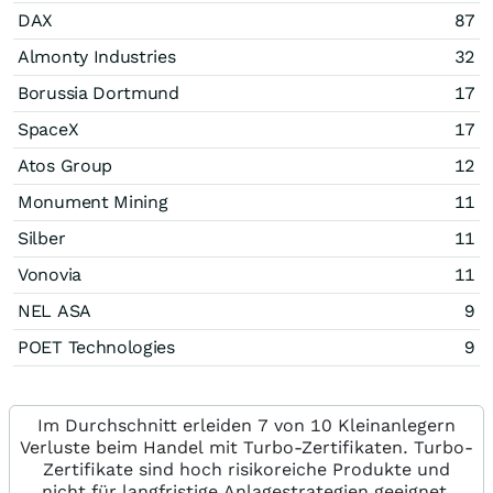
DAX
87
Almonty Industries
32
Borussia Dortmund
17
SpaceX
17
Atos Group
12
Monument Mining
11
Silber
11
Vonovia
11
NEL ASA
9
POET Technologies
9
Im Durchschnitt erleiden 7 von 10 Kleinanlegern
Verluste beim Handel mit Turbo-Zertifikaten. Turbo-
Zertifikate sind hoch risikoreiche Produkte und
nicht für langfristige Anlagestrategien geeignet.