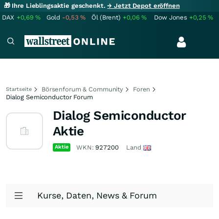
🎁 Ihre Lieblingsaktie geschenkt.
→ Jetzt Depot eröffnen
DAX
+0,69
%
Gold
-0,53
%
Öl (Brent)
+0,06
%
Dow Jones
+0,25
%
Börsenforum & Community
Foren
Startseite
Dialog Semiconductor Forum
Dialog Semiconductor
Aktie
Aktie
WKN:
927200
Land
Kurse, Daten, News & Forum