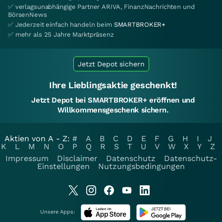
✅ verlagsunabhängige Partner ARIVA, FinanzNachrichten und
BörsenNews
✅ Jederzeit einfach handeln beim
SMARTBROKER+
✅ mehr als 25 Jahre Marktpräsenz
Jetzt Depot sichern
Ihre Lieblingsaktie geschenkt!
Jetzt Depot bei SMARTBROKER+ eröffnen und
Willkommensgeschenk sichern.
Aktien von A - Z:
#
A
B
C
D
E
F
G
H
I
J
K
L
M
N
O
P
Q
R
S
T
U
V
W
X
Y
Z
Impressum
Disclaimer
Datenschutz
Datenschutz-
Einstellungen
Nutzungsbedingungen
Unsere Apps: