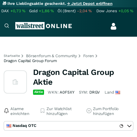
🎁 Ihre Lieblingsaktie geschenkt.
→ Jetzt Depot eröffnen
DAX
+0,73
%
Gold
+1,86
%
Öl (Brent)
-2,04
%
Dow Jones
+0,05
%
Börsenforum & Community
Foren
Startseite
Dragon Capital Group Forum
Dragon Capital Group
Aktie
Aktie
WKN:
A0F5XY
SYM:
DRGV
Land
Alarme
Zur Watchlist
Zum Portfolio
einrichten
hinzufügen
hinzufügen
Nasdaq OTC