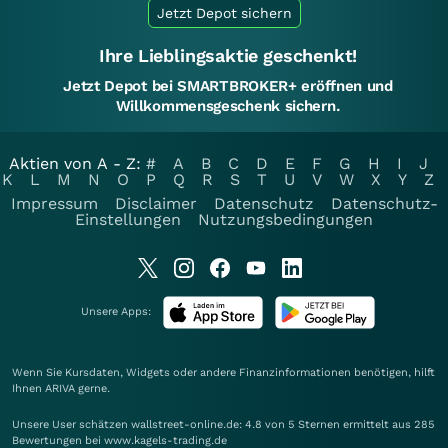
Jetzt Depot sichern
Ihre Lieblingsaktie geschenkt!
Jetzt Depot bei SMARTBROKER+ eröffnen und
Willkommensgeschenk sichern.
Aktien von A - Z:
#
A
B
C
D
E
F
G
H
I
J
K
L
M
N
O
P
Q
R
S
T
U
V
W
X
Y
Z
Impressum
Disclaimer
Datenschutz
Datenschutz-
Einstellungen
Nutzungsbedingungen
Unsere Apps:
Wenn Sie Kursdaten, Widgets oder andere Finanzinformationen benötigen, hilft
Ihnen
ARIVA
gerne.
Unsere User schätzen wallstreet-online.de: 4.8 von 5 Sternen ermittelt aus 285
Bewertungen bei www.kagels-trading.de