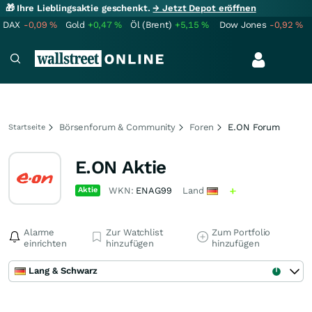
🎁 Ihre Lieblingsaktie geschenkt.
→ Jetzt Depot eröffnen
DAX
-0,09
%
Gold
+0,47
%
Öl (Brent)
+5,15
%
Dow Jones
-0,92
%
Börsenforum & Community
Foren
E.ON Forum
Startseite
E.ON Aktie
Aktie
WKN:
ENAG99
Land
Alarme
Zur Watchlist
Zum Portfolio
einrichten
hinzufügen
hinzufügen
Lang & Schwarz