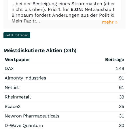
…bei der Besteigung eines Strommasten (aber
nicht bis oben). Prio 1 für
E.ON
: Netzausbau !
Birnbaum fordert Änderungen aus der Politik!
Mein Fazit:…
mehr »
Jetzt mitreden
Meistdiskutierte Aktien (24h)
Wertpapier
Beiträge
DAX
249
Almonty Industries
91
Netlist
61
Rheinmetall
39
SpaceX
35
Newron Pharmaceuticals
31
D-Wave Quantum
30