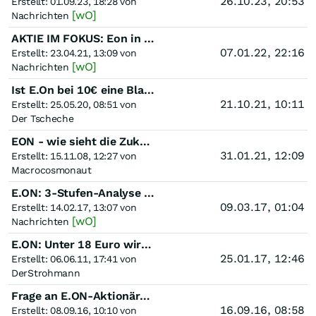
26.10.23, 20:53
Erstellt: 01.09.23, 18:28 von
[wO]
Nachrichten
AKTIE IM FOKUS: Eon in Dax-Spitzengruppe nach Citigroup-Kaufempfehlung
07.01.22, 22:16
Erstellt: 23.04.21, 13:09 von
[wO]
Nachrichten
Ist E.On bei 10€ eine Blase und selbst bei 5€ noch deutlich überbewertet?
21.10.21, 10:11
Erstellt: 25.05.20, 08:51 von
Der Tscheche
EON - wie sieht die Zukunft aus?
31.01.21, 12:09
Erstellt: 15.11.08, 12:27 von
Macrocosmonaut
E.ON: 3-Stufen-Analyse vom 13.02.2017!
09.03.17, 01:04
Erstellt: 14.02.17, 13:07 von
[wO]
Nachrichten
E.ON: Unter 18 Euro wird es bitter!
25.01.17, 12:46
Erstellt: 06.06.11, 17:41 von
DerStrohmann
Frage an E.ON-Aktionäre im Ruhrgebiet
16.09.16, 08:58
Erstellt: 08.09.16, 10:10 von