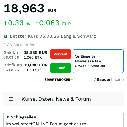
18,963
EUR
+0,33
+0,063
%
EUR
Letzter Kurs
06.08.26
Lang & Schwarz
E.ON Aktie kaufen
Geldkurs
18,885
EUR
Verkauf
Verlängerte
06.08.26
1.060
STK
Handelszeiten
Briefkurs
19,040
EUR
07:30 bis 23:00 Uhr
Kauf
06.08.26
1.060
STK
Kurse, Daten, News & Forum
✧ Schlagzeilen
Im wallstreetONLINE-Forum geht es um