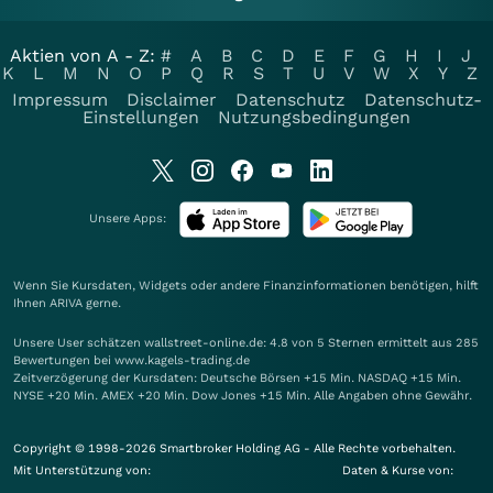
Aktien von A - Z:
#
A
B
C
D
E
F
G
H
I
J
K
L
M
N
O
P
Q
R
S
T
U
V
W
X
Y
Z
Impressum
Disclaimer
Datenschutz
Datenschutz-
Einstellungen
Nutzungsbedingungen
Unsere Apps:
Wenn Sie Kursdaten, Widgets oder andere Finanzinformationen benötigen, hilft
Ihnen
ARIVA
gerne.
Unsere User schätzen wallstreet-online.de: 4.8 von 5 Sternen ermittelt aus 285
Bewertungen bei www.kagels-trading.de
Zeitverzögerung der Kursdaten: Deutsche Börsen +15 Min. NASDAQ +15 Min.
NYSE +20 Min. AMEX +20 Min. Dow Jones +15 Min. Alle Angaben ohne Gewähr.
Copyright © 1998-2026 Smartbroker Holding AG - Alle Rechte vorbehalten.
Mit Unterstützung von:
Daten & Kurse von: