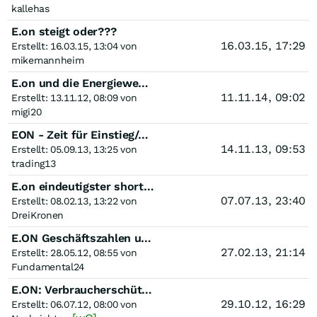
kallehas
E.on steigt oder???
16.03.15, 17:29
Erstellt: 16.03.15, 13:04 von
mikemannheim
E.on und die Energiewende
11.11.14, 09:02
Erstellt: 13.11.12, 08:09 von
migi20
EON - Zeit für Einstieg/Aufstockung?
14.11.13, 09:53
Erstellt: 05.09.13, 13:25 von
trading13
E.on eindeutigster shortwert im DAX , ziel 11,40
07.07.13, 23:40
Erstellt: 08.02.13, 13:22 von
DreiKronen
E.ON Geschäftszahlen und Fundamentalanalyse
27.02.13, 21:14
Erstellt: 28.05.12, 08:55 von
Fundamental24
E.ON: Verbraucherschützer fordern E.ON zur Weiterreichung der Gazprom-Rabatte an die Verbraucher auf
29.10.12, 16:29
Erstellt: 06.07.12, 08:00 von