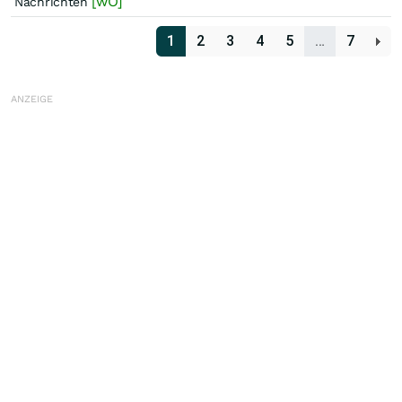
[wO]
Nachrichten
1
2
3
4
5
…
7