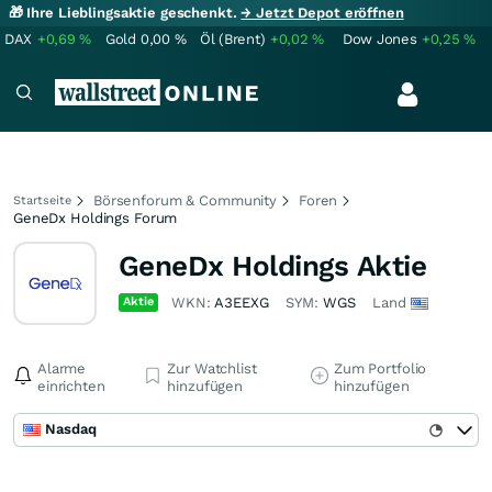
🎁 Ihre Lieblingsaktie geschenkt.
→ Jetzt Depot eröffnen
DAX
+0,69
%
Gold
0,00
%
Öl (Brent)
+0,02
%
Dow Jones
+0,25
%
Börsenforum & Community
Foren
Startseite
GeneDx Holdings Forum
GeneDx Holdings Aktie
Aktie
WKN:
A3EEXG
SYM:
WGS
Land
Alarme
Zur Watchlist
Zum Portfolio
einrichten
hinzufügen
hinzufügen
Nasdaq