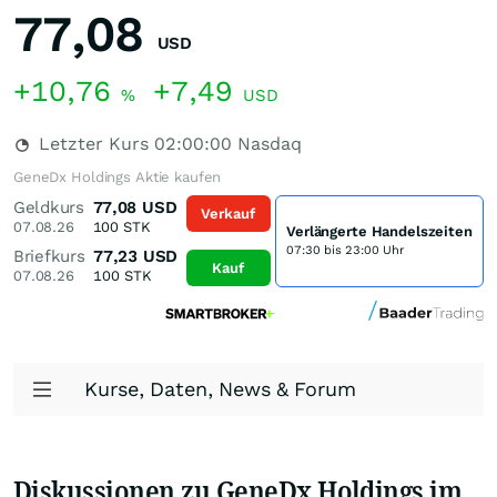
77,08
USD
+10,76
+7,49
%
USD
Letzter Kurs
02:00:00
Nasdaq
GeneDx Holdings Aktie kaufen
Geldkurs
77,08
USD
Verkauf
07.08.26
100
STK
Verlängerte Handelszeiten
07:30 bis 23:00 Uhr
Briefkurs
77,23
USD
Kauf
07.08.26
100
STK
Kurse, Daten, News & Forum
Diskussionen zu GeneDx Holdings im