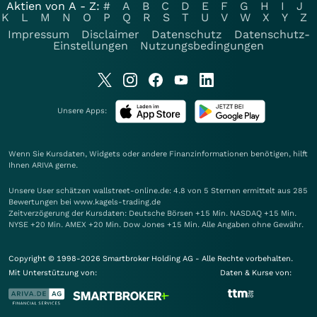
Aktien von A - Z:
#
A
B
C
D
E
F
G
H
I
J
K
L
M
N
O
P
Q
R
S
T
U
V
W
X
Y
Z
Impressum
Disclaimer
Datenschutz
Datenschutz-
Einstellungen
Nutzungsbedingungen
Unsere Apps:
Wenn Sie Kursdaten, Widgets oder andere Finanzinformationen benötigen, hilft
Ihnen
ARIVA
gerne.
Unsere User schätzen wallstreet-online.de: 4.8 von 5 Sternen ermittelt aus 285
Bewertungen bei www.kagels-trading.de
Zeitverzögerung der Kursdaten: Deutsche Börsen +15 Min. NASDAQ +15 Min.
NYSE +20 Min. AMEX +20 Min. Dow Jones +15 Min. Alle Angaben ohne Gewähr.
Copyright © 1998-2026 Smartbroker Holding AG - Alle Rechte vorbehalten.
Mit Unterstützung von:
Daten & Kurse von: