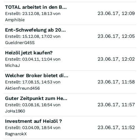
TOTAL arbeitet in den Bereichen Heizöl, Erdgas, Flüssiggas, Solarenergie und Wasserstoff
23.06.17, 12:09
Erstellt: 23.12.08, 18:13 von
Amphibie
Ent-Schwefelung ab 2009 beim Heizöl--die Bauern Schwefel-Dünger kaufen
23.06.17, 12:05
Erstellt: 15.12.08, 17:02 von
GueldnerG45S
Heizöl jetzt kaufen?
23.06.17, 12:02
Erstellt: 03.04.11, 11:04 von
MichaJ
Welcher Broker bietet die physische Lieferung von z.B, Heizöl an?
23.06.17, 11:58
Erstellt: 17.08.15, 14:53 von
Aktienfreund456
Guter Zeitpunkt zum Heizöl kaufen,oder noch warten ?
23.06.17, 11:57
Erstellt: 03.08.16, 16:54 von
JoHa1960
Investment auf Heizöl ?
23.06.17, 11:52
Erstellt: 03.04.09, 18:54 von
RagnarokX