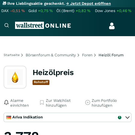
🎁 Ihre Lieblingsaktie geschenkt.
→ Jetzt Depot eröffnen
DAX
-0,51
%
Gold
+0,75
%
Öl (Brent)
+0,82
%
Dow Jones
+0,46
%
Börsenforum & Community
Foren
Heizöl Forum
Startseite
Heizölpreis
Rohstoff
Alarme
Zur Watchlist
Zum Portfolio
einrichten
hinzufügen
hinzufügen
Ariva Indikation