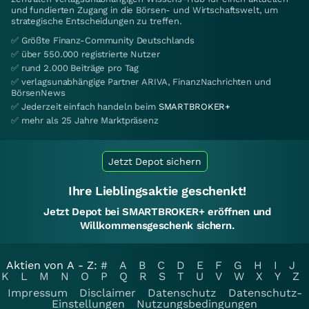
und fundierten Zugang in die Börsen- und Wirtschaftswelt, um
strategische Entscheidungen zu treffen.
✅ Größte Finanz-Community Deutschlands
✅ über 550.000 registrierte Nutzer
✅ rund 2.000 Beiträge pro Tag
✅ verlagsunabhängige Partner ARIVA, FinanzNachrichten und
BörsenNews
✅ Jederzeit einfach handeln beim
SMARTBROKER+
✅ mehr als 25 Jahre Marktpräsenz
Jetzt Depot sichern
Ihre Lieblingsaktie geschenkt!
Jetzt Depot bei SMARTBROKER+ eröffnen und
Willkommensgeschenk sichern.
Aktien von A - Z:
#
A
B
C
D
E
F
G
H
I
J
K
L
M
N
O
P
Q
R
S
T
U
V
W
X
Y
Z
Impressum
Disclaimer
Datenschutz
Datenschutz-
Einstellungen
Nutzungsbedingungen